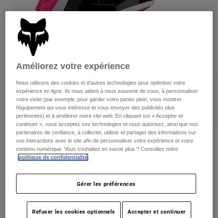
Pants
Shorts
Pants
Shorts
Goggles
Pants
Swim
Guards & Protection
Pads & Protection
Tout acheter
Améliorez votre expérience
Gloves
Jackets
Nous utilisons des cookies et d'autres technologies pour optimiser votre
Womens
expérience en ligne. Ils nous aident à nous souvenir de vous, à personnaliser
Jackets & Hydration Vests
Gloves
votre visite (par exemple, pour garder votre panier plein, vous montrer
Hats
l'équipement qui vous intéresse et vous envoyer des publicités plus
pertinentes) et à améliorer notre site web. En cliquant sur « Accepter et
Base Layers
Goggles
Shirts
continuer », vous acceptez ces technologies et nous autorisez, ainsi que nos
partenaires de confiance, à collecter, utiliser et partager des informations sur
Sweatshirts
vos interactions avec le site afin de personnaliser votre expérience et votre
Gear Bags
Base Layers
Critiques
contenu numérique. Vous souhaitez en savoir plus ? Consultez notre
Jackets
politique de confidentialité
.
Youth V1 Nitro Helmet
Socks
Bottles & Hydration Packs
Pants
non.
31400
Gérer les préférences
Shorts
Replacement Parts
Socks
Tout acheter
Price reduced from
to
249,95 C$
174,98 C$
29% OFF
Refuser les cookies optionnels
Accepter et continuer
Replacement Parts