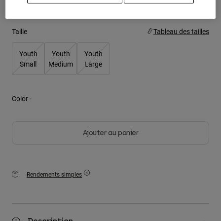
Youth
Taille
Tableau des tailles
Hats
Youth
Youth
Youth
Shirts
Small
Medium
Large
Shorts
Sweatshirts
Color -
Tout acheter
Ajouter au panier
Rendements simples