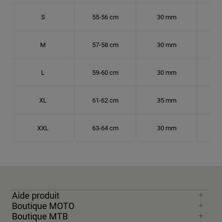
S
55-56 cm
30 mm
17.
M
57-58 cm
30 mm
18.
L
59-60 cm
30 mm
18.
XL
61-62 cm
35 mm
19.
XXL
63-64 cm
30 mm
20.
Aide produit
Boutique MOTO
Boutique MTB