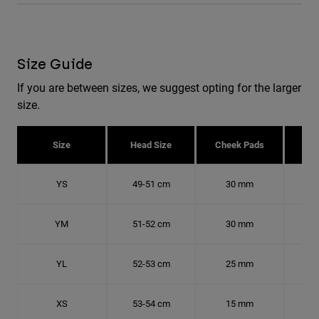
Size Guide
If you are between sizes, we suggest opting for the larger
size.
Size
Head Size
Cheek Pads
H
YS
49-51 cm
30 mm
15.
YM
51-52 cm
30 mm
16.
YL
52-53 cm
25 mm
16.
XS
53-54 cm
15 mm
16.