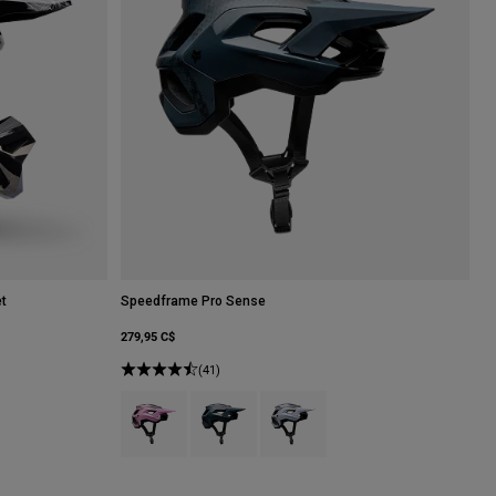
et
Speedframe Pro Sense
279,95 C$
(41)
ur Dove.
Product swatch type of Rose barbe à papa.
Product swatch type of Glxy Blu.
Product swatch type of Blanc.