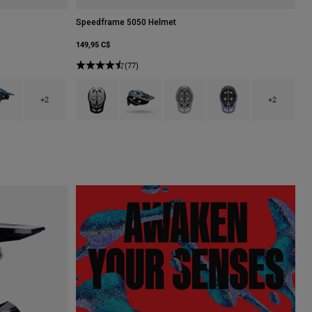
Speedframe 5050 Helmet
149,95 C$
(77)
rt militaire.
type of Brun rouille.
uct swatch type of Bleu crépuscule.
Product swatch type of Noir/Blanc.
Product swatch type of Bleu cobalt profond.
Product swatch type of Gris clair.
Product swatch type of L
+2
+2