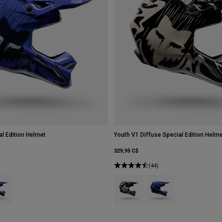
al Edition Helmet
Youth V1 Diffuse Special Edition Helm
329,95 C$
(44)
type of Noir.
ct swatch type of Pur Dove.
Product swatch type of Noir.
Product swatch type of P