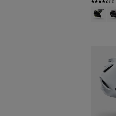
(19)
Product swatch 
Produ