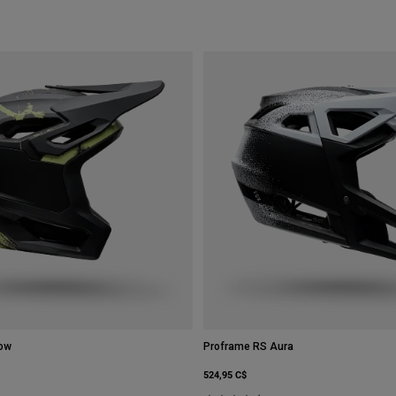
low
Proframe RS Aura
524,95 C$