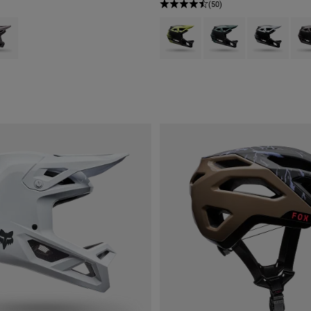
(50)
type of Noir.
ct swatch type of Purple Dusk.
Product swatch type of Vert citron.
Product swatch type of V
Product swatch
Prod