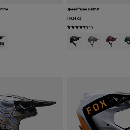
hrive
Speedframe Helmet
149,95 C$
(77)
 type of Muscade Marron.
ct swatch type of Blanc.
Product swatch type of Noir.
Product swatch type of Ve
Product swatch 
Prod