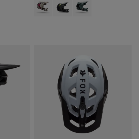
 Muscade Marron.
 type of Vert sauge.
Product swatch type of Blanc craie.
Product swatch type of Gris étain.
Product swatch type of Vert sauge