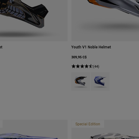
et
Youth V1 Noble Helmet
309,95 C$
(44)
Product swatch type of Noir/Blanc.
Product swatch type of P
Special Edition