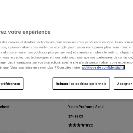
ez votre expérience
s des cookies et d'autres technologies pour optimiser votre expérience en ligne. Ils nous aid
ous, à personnaliser votre visite (par exemple, pour garder votre panier plein, vous montrer 
e et vous envoyer des publicités plus pertinentes) et à améliorer notre site web. En cliquant
», vous acceptez ces technologies et nous autorisez, ainsi que nos partenaires de confiance, 
artager des informations sur vos interactions avec le site afin de personnaliser votre expérienc
rique. Vous souhaitez en savoir plus ? Consultez notre
politique de confidentialité
.
 préférences
Refuser les cookies optionnels
Accepter 
elmet
Youth Proframe Solid
374,95 C$
(2)