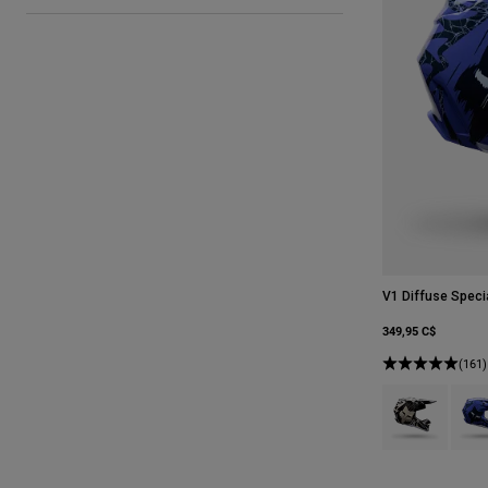
V1 Diffuse Speci
349,95 C$
(161)
Product swatch 
Produ