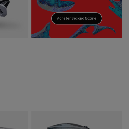
Acheter Second Nature
ur Dove.