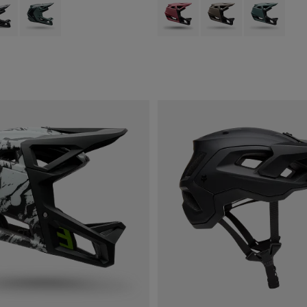
type of Blanc craie.
ct swatch type of Gris étain.
Product swatch type of Vert sauge.
Product swatch type of Baies.
Product swatch type of
Product swatch