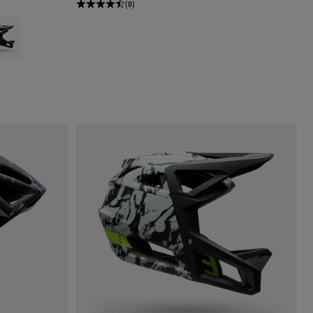
(8)
ert sauge.
 type of Blanc.
uct swatch type of Purple Dusk.