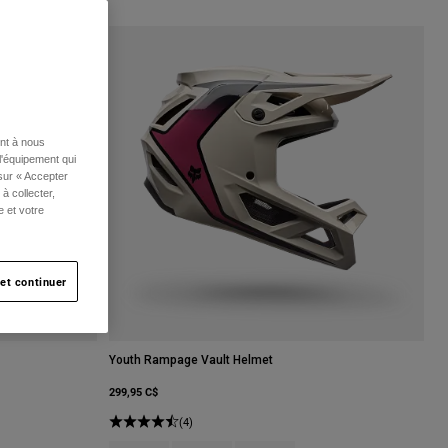
ent à nous
l'équipement qui
 sur « Accepter
à collecter,
e et votre
et continuer
Youth Rampage Vault Helmet
299,95 C$
(4)