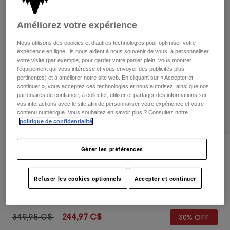
Pants
Shorts
Pants
Shorts
Améliorez votre expérience
Goggles
Pants
Swim
Nous utilisons des cookies et d'autres technologies pour optimiser votre
Guards & Protection
Pads & Protection
expérience en ligne. Ils nous aident à nous souvenir de vous, à personnaliser
Tout acheter
votre visite (par exemple, pour garder votre panier plein, vous montrer
l'équipement qui vous intéresse et vous envoyer des publicités plus
Gloves
Jackets
pertinentes) et à améliorer notre site web. En cliquant sur « Accepter et
continuer », vous acceptez ces technologies et nous autorisez, ainsi que nos
Womens
partenaires de confiance, à collecter, utiliser et partager des informations sur
Jackets & Hydration Vests
Gloves
vos interactions avec le site afin de personnaliser votre expérience et votre
contenu numérique. Vous souhaitez en savoir plus ? Consultez notre
Hats
politique de confidentialité
.
Base Layers
Goggles
Shirts
Sweatshirts
Gérer les préférences
Gear Bags
Base Layers
Critiques
Jackets
Youth Proframe Rizer Helmet
Socks
Bottles & Hydration Packs
Pants
Refuser les cookies optionnels
Accepter et continuer
non.
33483
Shorts
Replacement Parts
Socks
Tout acheter
Price reduced from
to
349,95 C$
244,97 C$
30% OFF
Replacement Parts