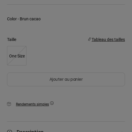
Youth
Color -
Brun cacao
Hats
Shirts
Taille
Tableau des tailles
Shorts
Sweatshirts
One Size
Tout acheter
Ajouter au panier
Rendements simples