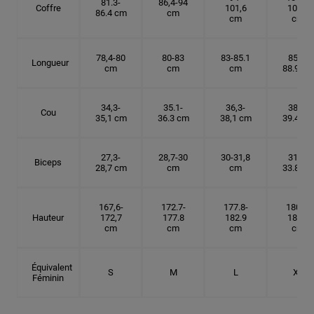
81.3-
86,4-94
Coffre
101,6
109.2
86.4 cm
cm
cm
cm
78,4-80
80-83
83-85.1
85.1-
Longueur
cm
cm
cm
88.9 cm
34,3-
35.1-
36,3-
38.1-
Cou
35,1 cm
36.3 cm
38,1 cm
39.4 cm
27,3-
28,7-30
30-31,8
31.8-
Biceps
28,7 cm
cm
cm
33.8 cm
167,6-
172.7-
177.8-
180.3-
Hauteur
172,7
177.8
182.9
185.5
cm
cm
cm
cm
Équivalent
S
M
L
XL
Féminin