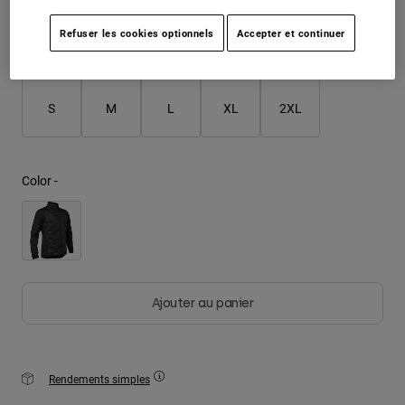
Refuser les cookies optionnels
Accepter et continuer
Youth
Taille
Tableau des tailles
Hats
Shirts
S
M
L
XL
2XL
Shorts
Sweatshirts
Color -
Tout acheter
Ajouter au panier
Rendements simples