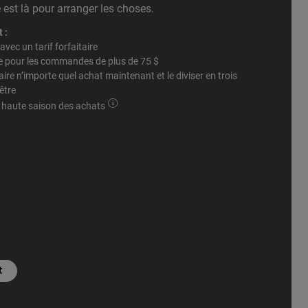
 est là pour arranger les choses.
 :
avec un tarif forfaitaire
ite pour les commandes de plus de 75 $
re n’importe quel achat maintenant et le diviser en trois
être
a haute saison des achats
t
t