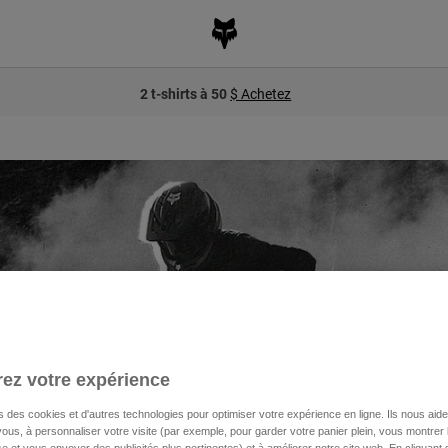
2 t-shirts à 50
$ Achetez
ez votre expérience
s des cookies et d'autres technologies pour optimiser votre expérience en ligne. Ils nous aid
ous, à personnaliser votre visite (par exemple, pour garder votre panier plein, vous montrer 
e et vous envoyer des publicités plus pertinentes) et à améliorer notre site web. En cliquant