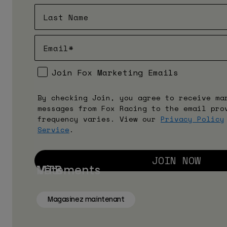
Join Fox Marketing Emails
By checking Join, you agree to receive ma
messages from Fox Racing to the email pro
frequency varies. View our
Privacy Policy
Service
.
JOIN NOW
MTB
Vêtements
Magasinez maintenant
Magasinez maintenant