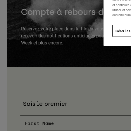
et continuer 
Compte à rebours des sol
utiliser et p
contenu numé
Réservez votre place dans la file en vous inscrivant c
Gérer les
recevoir des notifications anticipées pour le Vendredi 
Week et plus encore.
Sois le premier