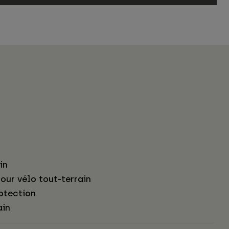
in
our vélo tout-terrain
otection
ain