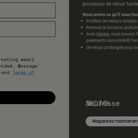
processus de retour facile
Nous avons ce qu’il vous faut
Profitez de retours simples 
Recevez la livraison gratu
Avec
Klarna,
vous pouvez fai
paiements sans intérêt Fen
de retour prolongée pour l
rketing email
vided. Message
and
Terms of
MOTO
Jeunesse
Magasinez maintenan
Magasinez maintenan