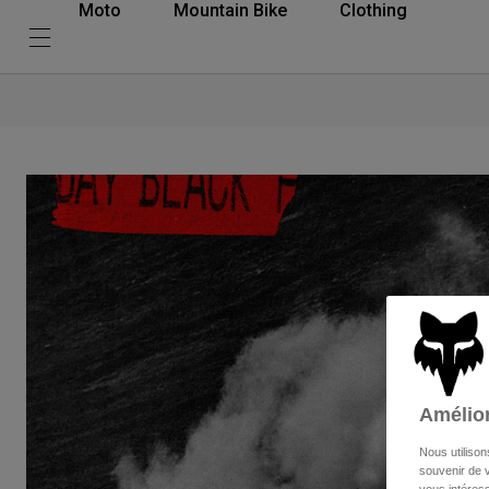
Moto
Mountain Bike
Clothing
Amélior
Nous utilison
souvenir de v
vous intéress