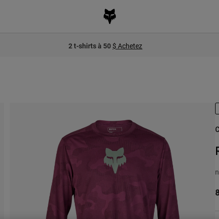
2 t-shirts à 50
$ Achetez
C
n