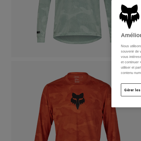
Amélior
Nous utilison
souvenir de v
vous intéress
et continuer 
utiliser et p
contenu numé
Gérer les