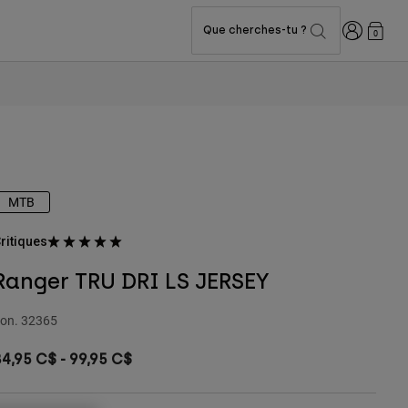
Connexion
Que cherches-tu ?
0
MTB
ritiques
Ranger TRU DRI LS JERSEY
on.
32365
84,95 C$
-
99,95 C$