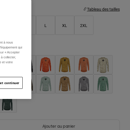
aille
Tableau des tailles
S
M
L
XL
2XL
ent à nous
l'équipement qui
olor -
 sur « Accepter
à collecter,
e et votre
et continuer
Ajouter au panier