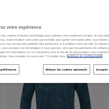
T
ez votre expérience
s des cookies et d'autres technologies pour optimiser votre expérience en ligne. Ils nous aid
ous, à personnaliser votre visite (par exemple, pour garder votre panier plein, vous montrer 
C
e et vous envoyer des publicités plus pertinentes) et à améliorer notre site web. En cliquant
», vous acceptez ces technologies et nous autorisez, ainsi que nos partenaires de confiance, 
artager des informations sur vos interactions avec le site afin de personnaliser votre expérienc
rique. Vous souhaitez en savoir plus ? Consultez notre
politique de confidentialité
.
 préférences
Refuser les cookies optionnels
Accepter 