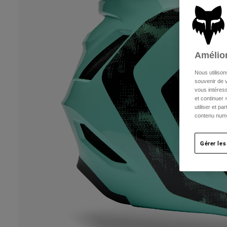
Amélior
Nous utilison
souvenir de v
vous intéress
et continuer 
utiliser et p
contenu numé
Gérer les