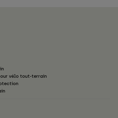
in
our vélo tout-terrain
otection
ain