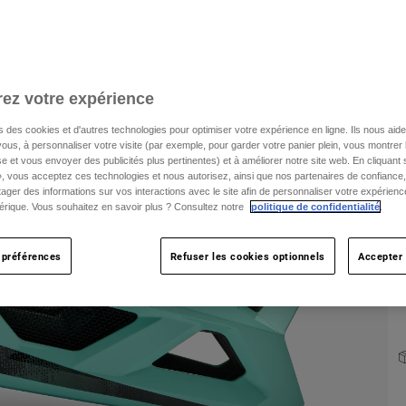
T
ez votre expérience
s des cookies et d'autres technologies pour optimiser votre expérience en ligne. Ils nous aid
ous, à personnaliser votre visite (par exemple, pour garder votre panier plein, vous montrer 
C
e et vous envoyer des publicités plus pertinentes) et à améliorer notre site web. En cliquant
», vous acceptez ces technologies et nous autorisez, ainsi que nos partenaires de confiance, 
artager des informations sur vos interactions avec le site afin de personnaliser votre expérienc
rique. Vous souhaitez en savoir plus ? Consultez notre
politique de confidentialité
.
 préférences
Refuser les cookies optionnels
Accepter 