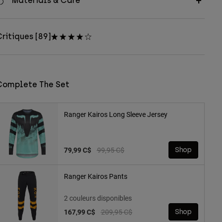
Materials & Care
ritiques [89]
Complete The Set
Ranger Kairos Long Sleeve Jersey
Price reduced from
to
79,99 C$
99,95 C$
Shop
Ranger Kairos Pants
2 couleurs disponibles
Price reduced from
to
167,99 C$
209,95 C$
Shop