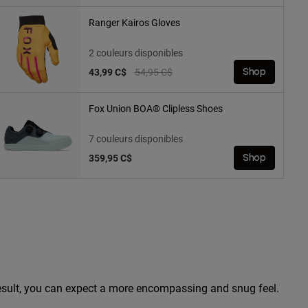
Ranger Kairos Gloves
2 couleurs disponibles
Price reduced from
to
43,99 C$
54,95 C$
Shop
Fox Union BOA® Clipless Shoes
7 couleurs disponibles
359,95 C$
Shop
 a result, you can expect a more encompassing and snug feel.