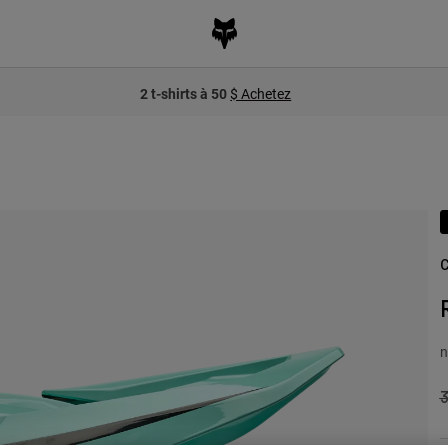
2 t-shirts à 50
$ Achetez
C
n
P