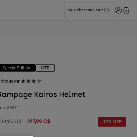
Connexion
Que cherches-tu ?
0
Special Edition
MTB
ritiques
Rampage Kairos Helmet
on.
36911
rice reduced from
to
309,95 C$
247,99 C$
19% OFF