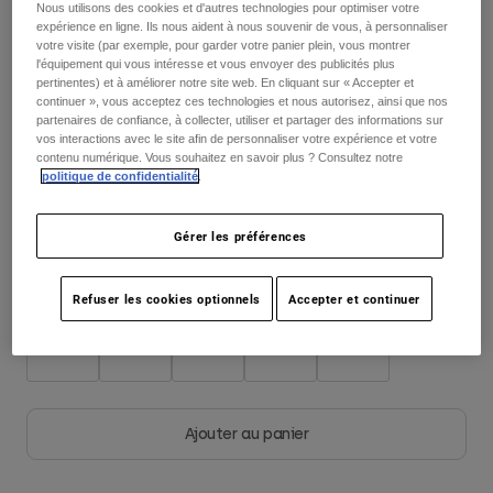
Nous utilisons des cookies et d'autres technologies pour optimiser votre
expérience en ligne. Ils nous aident à nous souvenir de vous, à personnaliser
Youth
votre visite (par exemple, pour garder votre panier plein, vous montrer
Color -
l'équipement qui vous intéresse et vous envoyer des publicités plus
pertinentes) et à améliorer notre site web. En cliquant sur « Accepter et
Hats
continuer », vous acceptez ces technologies et nous autorisez, ainsi que nos
partenaires de confiance, à collecter, utiliser et partager des informations sur
Shirts
vos interactions avec le site afin de personnaliser votre expérience et votre
Shorts
contenu numérique. Vous souhaitez en savoir plus ? Consultez notre
politique de confidentialité
.
Sweatshirts
Tout acheter
Gérer les préférences
Taille
Tableau des tailles
Refuser les cookies optionnels
Accepter et continuer
XS
S
M
L
XL
Ajouter au panier