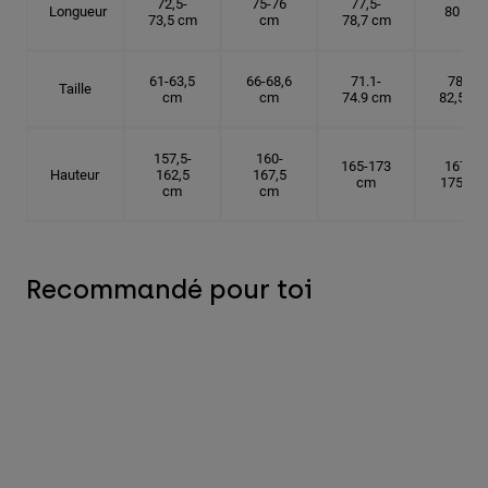
72,5-
75-76
77,5-
Longueur
80 cm
73,5 cm
cm
78,7 cm
61-63,5
66-68,6
71.1-
78,7-
Taille
cm
cm
74.9 cm
82,5 cm
157,5-
160-
165-173
167,5-
Hauteur
162,5
167,5
cm
175 cm
cm
cm
Recommandé pour toi