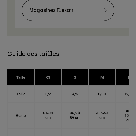
Magasinez Flexair
Guide des tailles
Taille
XS
S
M
L
Taille
0/2
4/6
8/10
12/14
96,5-
81-84
86,5 à
91,5-94
Buste
101,5
cm
89 cm
cm
cm