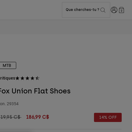
Connexion
Que cherches-tu ?
0
MTB
ritiques
Fox Union Flat Shoes
on.
29354
rice reduced from
to
219,95 C$
186,99 C$
14% OFF