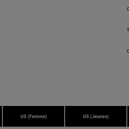
T
C
US (Femme)
US (Jeunes)