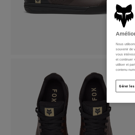
Amélior
Nous utilison
souvenir de v
vous intéress
et continuer 
utiliser et p
contenu numé
Gérer les