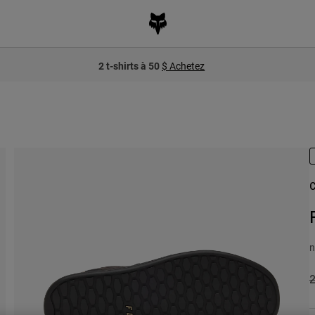
2 t-shirts à 50
$ Achetez
C
n
P