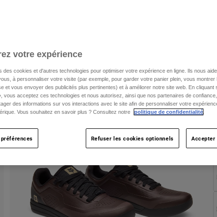
T
ez votre expérience
s des cookies et d'autres technologies pour optimiser votre expérience en ligne. Ils nous aid
ous, à personnaliser votre visite (par exemple, pour garder votre panier plein, vous montrer 
e et vous envoyer des publicités plus pertinentes) et à améliorer notre site web. En cliquant
», vous acceptez ces technologies et nous autorisez, ainsi que nos partenaires de confiance, 
artager des informations sur vos interactions avec le site afin de personnaliser votre expérienc
rique. Vous souhaitez en savoir plus ? Consultez notre
politique de confidentialité
.
 préférences
Refuser les cookies optionnels
Accepter 
C