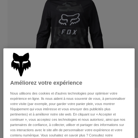
Pants
Shorts
Pants
Shorts
Goggles
Pants
Swim
Guards & Protection
Pads & Protection
Tout acheter
Gloves
Jackets
Womens
Jackets & Hydration Vests
Gloves
Hats
Base Layers
Goggles
Shirts
Améliorez votre expérience
Sweatshirts
Gear Bags
Base Layers
Nous utilisons des cookies et d'autres technologies pour optimiser votre
Critiques
Jackets
expérience en ligne. Ils nous aident à nous souvenir de vous, à personnaliser
votre visite (par exemple, pour garder votre panier plein, vous montrer
Socks
Bottles & Hydration Packs
Pants
Youth Ranger Drive Krux SXS Jersey
l'équipement qui vous intéresse et vous envoyer des publicités plus
pertinentes) et à améliorer notre site web. En cliquant sur « Accepter et
Shorts
Replacement Parts
Socks
continuer », vous acceptez ces technologies et nous autorisez, ainsi que nos
non.
30489
partenaires de confiance, à collecter, utiliser et partager des informations sur
Tout acheter
vos interactions avec le site afin de personnaliser votre expérience et votre
Replacement Parts
contenu numérique. Vous souhaitez en savoir plus ? Consultez notre
Price reduced from
to
79,95 C$
55,98 C$
29% OFF