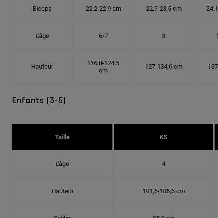
Biceps
22.2-22.9 cm
22,9-23,5 cm
24.
L'âge
6/7
8
116,8-124,5
Hauteur
127-134,6 cm
137
cm
Enfants (3-5)
Taille
KS
L'âge
4
Hauteur
101,6-106,6 cm