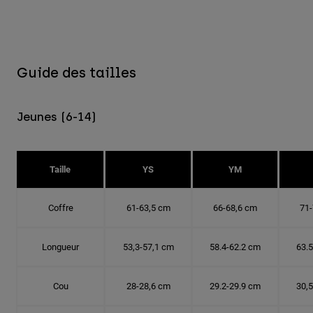
Guide des tailles
Jeunes (6-14)
Taille
YS
YM
Coffre
61-63,5 cm
66-68,6 cm
71-
Longueur
53,3-57,1 cm
58.4-62.2 cm
63.
Cou
28-28,6 cm
29.2-29.9 cm
30,