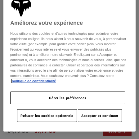
Pants
Shorts
Pants
Shorts
Goggles
Pants
Swim
Améliorez votre expérience
Guards & Protection
Pads & Protection
Tout acheter
Nous utilisons des cookies et d'autres technologies pour optimiser votre
expérience en ligne. Ils nous aident à nous souvenir de vous, à personnaliser
votre visite (par exemple, pour garder votre panier plein, vous montrer
Gloves
Jackets
l'équipement qui vous intéresse et vous envoyer des publicités plus
pertinentes) et à améliorer notre site web. En cliquant sur « Accepter et
Womens
continuer », vous acceptez ces technologies et nous autorisez, ainsi que nos
Jackets & Hydration Vests
Gloves
partenaires de confiance, à collecter, utiliser et partager des informations sur
Hats
vos interactions avec le site afin de personnaliser votre expérience et votre
Base Layers
Goggles
contenu numérique. Vous souhaitez en savoir plus ? Consultez notre
Shirts
politique de confidentialité
.
Sweatshirts
Gear Bags
Base Layers
Critiques
Gérer les préférences
Jackets
Youth Ranger Crew 6" Socks
Socks
Bottles & Hydration Packs
Pants
Refuser les cookies optionnels
Accepter et continuer
non.
31084
Shorts
Replacement Parts
Socks
Tout acheter
Price reduced from
to
24,95 C$
19,99 C$
19% OFF
Replacement Parts