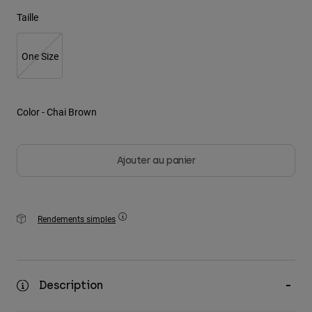
Taille
Youth
One Size
Hats
Shirts
Shorts
Color -
Chai Brown
Sweatshirts
Tout acheter
Ajouter au panier
Rendements simples
Description