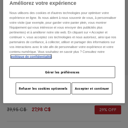
Pants
Shorts
Pants
Améliorez votre expérience
Shorts
Nous utilisons des cookies et d'autres technologies pour optimiser votre
Goggles
Pants
expérience en ligne. Ils nous aident à nous souvenir de vous, à personnaliser
Swim
votre visite (par exemple, pour garder votre panier plein, vous montrer
l'équipement qui vous intéresse et vous envoyer des publicités plus
Guards & Protection
Pads & Protection
Tout acheter
pertinentes) et à améliorer notre site web. En cliquant sur « Accepter et
continuer », vous acceptez ces technologies et nous autorisez, ainsi que nos
Gloves
Jackets
partenaires de confiance, à collecter, utiliser et partager des informations sur
vos interactions avec le site afin de personnaliser votre expérience et votre
Womens
contenu numérique. Vous souhaitez en savoir plus ? Consultez notre
Jackets & Hydration Vests
Gloves
politique de confidentialité
.
Hats
Base Layers
Goggles
Gérer les préférences
Shirts
Sweatshirts
Gear Bags
Base Layers
Womens Wordmark Adjustable Hat
Refuser les cookies optionnels
Accepter et continuer
Jackets
non.
31832
Socks
Bottles & Hydration Packs
Pants
Shorts
Price reduced from
to
39,95 C$
27,98 C$
29% OFF
Replacement Parts
Socks
Tout acheter
Replacement Parts