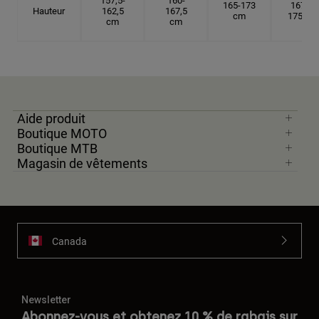
157,5-
160-
165-173
167,5-
Hauteur
162,5
167,5
cm
175 cm
cm
cm
Aide produit
Boutique MOTO
Boutique MTB
Magasin de vêtements
Canada
Newsletter
Abonnez-vous et obtenez 10 % de rabais sur