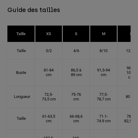
Guide des tailles
Taille
XS
S
M
L
Taille
0/2
4/6
8/10
12/14
96,5-
81-84
86,5 à
91,5-94
Buste
101,5
cm
89 cm
cm
cm
72,5-
75-76
77,5-
Longueur
80 cm
73,5 cm
cm
78,7 cm
61-63,5
66-68,6
71.1-
78,7-
Taille
cm
cm
74.9 cm
82,5 cm