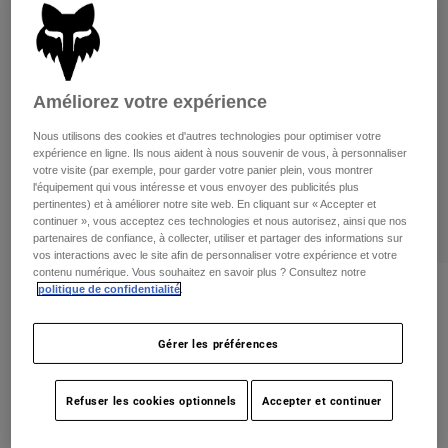
Pants
Shorts
Pants
Shorts
Goggles
Pants
Swim
Améliorez votre expérience
Guards & Protection
Pads & Protection
Tout acheter
Nous utilisons des cookies et d'autres technologies pour optimiser votre
Gloves
Jackets
expérience en ligne. Ils nous aident à nous souvenir de vous, à personnaliser
votre visite (par exemple, pour garder votre panier plein, vous montrer
Womens
l'équipement qui vous intéresse et vous envoyer des publicités plus
Jackets & Hydration Vests
Gloves
pertinentes) et à améliorer notre site web. En cliquant sur « Accepter et
continuer », vous acceptez ces technologies et nous autorisez, ainsi que nos
Hats
partenaires de confiance, à collecter, utiliser et partager des informations sur
Base Layers
Goggles
Shirts
vos interactions avec le site afin de personnaliser votre expérience et votre
contenu numérique. Vous souhaitez en savoir plus ? Consultez notre
Sweatshirts
politique de confidentialité
.
Gear Bags
Base Layers
Womens Survivalist Windbreaker
Jackets
non.
32192
Socks
Bottles & Hydration Packs
Gérer les préférences
Pants
Shorts
Price reduced from
to
189,95 C$
132,97 C$
30% OFF
Replacement Parts
Socks
Refuser les cookies optionnels
Accepter et continuer
Tout acheter
Replacement Parts