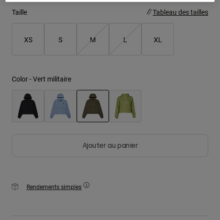
Taille
Tableau des tailles
Youth
XS
S
M
L
XL
Hats
Shirts
Shorts
Color -
Vert militaire
Sweatshirts
Tout acheter
selected
Ajouter au panier
Rendements simples