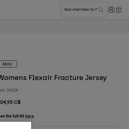
Connexion
Que cherches-tu ?
0
Moto
Womens Flexair Fracture Jersey
on.
36326
104,95 C$
ee the full kit
.
here