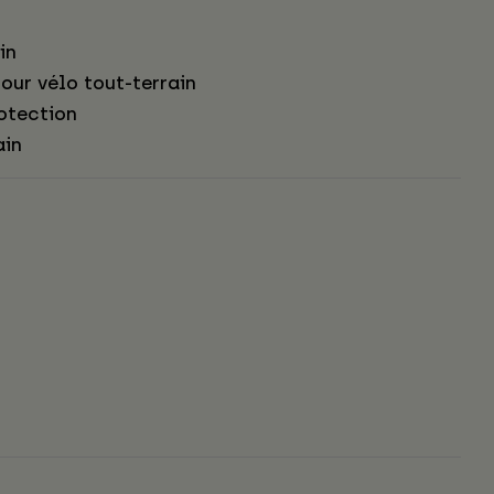
in
our vélo tout-terrain
otection
ain
s