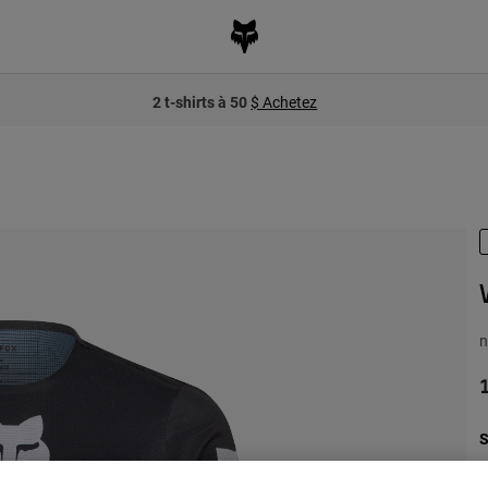
2 t-shirts à 50
$ Achetez
n
S