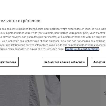
C
ez votre expérience
s des cookies et d'autres technologies pour optimiser votre expérience en ligne. Ils nous aid
ous, à personnaliser votre visite (par exemple, pour garder votre panier plein, vous montrer 
e et vous envoyer des publicités plus pertinentes) et à améliorer notre site web. En cliquant
T
», vous acceptez ces technologies et nous autorisez, ainsi que nos partenaires de confiance, 
artager des informations sur vos interactions avec le site afin de personnaliser votre expérienc
rique. Vous souhaitez en savoir plus ? Consultez notre
politique de confidentialité
.
 préférences
Refuser les cookies optionnels
Accepter 