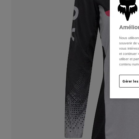
Amélior
Nous utilison
souvenir de v
vous intéress
et continuer 
utiliser et p
contenu numé
Gérer les