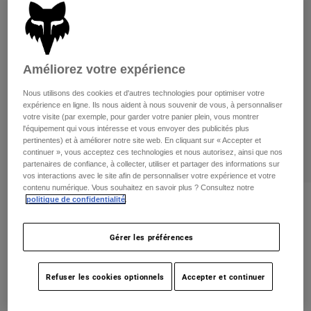
Pants
Shorts
Pants
Shorts
Goggles
Pants
Swim
Améliorez votre expérience
Guards & Protection
Pads & Protection
Tout acheter
Nous utilisons des cookies et d'autres technologies pour optimiser votre
Gloves
Jackets
expérience en ligne. Ils nous aident à nous souvenir de vous, à personnaliser
votre visite (par exemple, pour garder votre panier plein, vous montrer
Womens
l'équipement qui vous intéresse et vous envoyer des publicités plus
Jackets & Hydration Vests
Gloves
pertinentes) et à améliorer notre site web. En cliquant sur « Accepter et
continuer », vous acceptez ces technologies et nous autorisez, ainsi que nos
Hats
partenaires de confiance, à collecter, utiliser et partager des informations sur
Base Layers
Goggles
Shirts
vos interactions avec le site afin de personnaliser votre expérience et votre
contenu numérique. Vous souhaitez en savoir plus ? Consultez notre
Sweatshirts
politique de confidentialité
.
Gear Bags
Base Layers
Womens Flexair Fire Hybrid Jacket
Jackets
non.
31522
Socks
Bottles & Hydration Packs
Gérer les préférences
Pants
Shorts
Price reduced from
to
319,95 C$
223,99 C$
29% OFF
Replacement Parts
Socks
Refuser les cookies optionnels
Accepter et continuer
Tout acheter
Replacement Parts