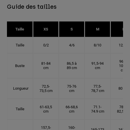
Guide des tailles
Taille
XS
S
M
L
Taille
0/2
4/6
8/10
12/14
96,5-
81-84
86,5 à
91,5-94
Buste
101,5
cm
89 cm
cm
cm
72,5-
75-76
77,5-
Longueur
80 cm
73,5 cm
cm
78,7 cm
61-63,5
66-68,6
71.1-
78,7-
Taille
cm
cm
74.9 cm
82,5 cm
157,5-
160-
165-173
167,5-