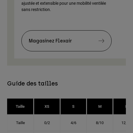
ajustée et extensible pour une mobilité ventilée
du 
sans restriction.
Magasinez Flexair
Guide des tailles
Taille
XS
S
M
L
Taille
0/2
4/6
8/10
12/14