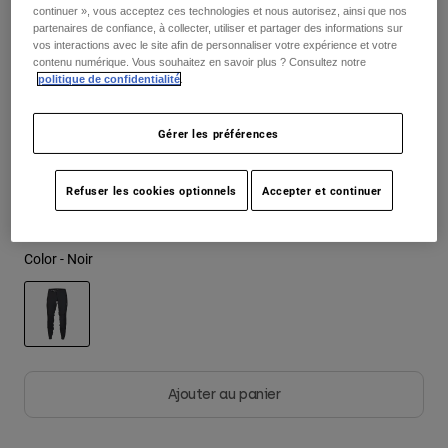
continuer », vous acceptez ces technologies et nous autorisez, ainsi que nos
partenaires de confiance, à collecter, utiliser et partager des informations sur
Youth
vos interactions avec le site afin de personnaliser votre expérience et votre
Taille
Tableau des tailles
contenu numérique. Vous souhaitez en savoir plus ? Consultez notre
politique de confidentialité
.
Hats
2
4
6
8
10
12
Shirts
Gérer les préférences
Shorts
Sweatshirts
14
16
Refuser les cookies optionnels
Accepter et continuer
Tout acheter
Color -
Noir
selected
Ajouter au panier