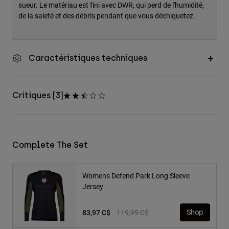
sueur. Le matériau est fini avec DWR, qui perd de l'humidité,
de la saleté et des débris pendant que vous déchiquetez.
Caractéristiques techniques
Critiques [3]
Complete The Set
Womens Defend Park Long Sleeve
Jersey
Price reduced from
to
83,97 C$
119,95 C$
Shop