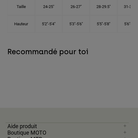
Taille
24-25"
26-27"
28-29.5"
31-32.5"
Hauteur
5'2"-5'4"
5'3"-5'6"
5'5"-5'8"
5'6"-5'9"
Recommandé pour toi
Aide produit
Boutique MOTO