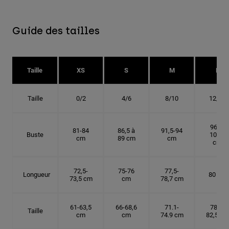
Guide des tailles
Taille
XS
S
M
L
Taille
0/2
4/6
8/10
12/14
96,5-
81-84
86,5 à
91,5-94
Buste
101,5
cm
89 cm
cm
cm
72,5-
75-76
77,5-
Longueur
80 cm
73,5 cm
cm
78,7 cm
61-63,5
66-68,6
71.1-
78,7-
Taille
cm
cm
74.9 cm
82,5 cm