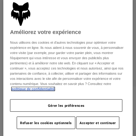
Pants
Shorts
Pants
Shorts
Goggles
Pants
Swim
Guards & Protection
Pads & Protection
Tout acheter
Améliorez votre expérience
Nous utilisons des cookies et d'autres technologies pour optimiser votre
Gloves
Jackets
expérience en ligne. Ils nous aident à nous souvenir de vous, à personnaliser
votre visite (par exemple, pour garder votre panier plein, vous montrer
Womens
l'équipement qui vous intéresse et vous envoyer des publicités plus
Jackets & Hydration Vests
Gloves
pertinentes) et à améliorer notre site web. En cliquant sur « Accepter et
Hats
continuer », vous acceptez ces technologies et nous autorisez, ainsi que nos
partenaires de confiance, à collecter, utiliser et partager des informations sur
Base Layers
Goggles
Shirts
vos interactions avec le site afin de personnaliser votre expérience et votre
contenu numérique. Vous souhaitez en savoir plus ? Consultez notre
Sweatshirts
Gear Bags
Base Layers
politique de confidentialité
.
Womens Atlas Long Sleeve Tech Tee
Jackets
Socks
Bottles & Hydration Packs
Pants
Gérer les préférences
non.
31768
Shorts
Replacement Parts
Socks
Price reduced from
to
59,95 C$
41,98 C$
Refuser les cookies optionnels
Accepter et continuer
29% OFF
Tout acheter
Replacement Parts