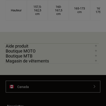
157,5-
160-
165-173
167,5-
Hauteur
162,5
167,5
cm
175 cm
cm
cm
Aide produit
Boutique MOTO
Boutique MTB
Magasin de vêtements
Canada