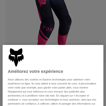
Pants
Shorts
Pants
Shorts
Goggles
Pants
Swim
Guards & Protection
Pads & Protection
Tout acheter
Gloves
Jackets
Womens
Jackets & Hydration Vests
Gloves
Hats
Base Layers
Goggles
Shirts
Sweatshirts
Gear Bags
Base Layers
Womens 180 Shield Pants
Améliorez votre expérience
Jackets
non.
36350
Nous utilisons des cookies et d'autres technologies pour optimiser votre
Socks
Bottles & Hydration Packs
Pants
expérience en ligne. Ils nous aident à nous souvenir de vous, à personnaliser
votre visite (par exemple, pour garder votre panier plein, vous montrer
Shorts
184,95 C$
Replacement Parts
Socks
l'équipement qui vous intéresse et vous envoyer des publicités plus
pertinentes) et à améliorer notre site web. En cliquant sur « Accepter et
Tout acheter
continuer », vous acceptez ces technologies et nous autorisez, ainsi que nos
See the full kit
.
here
Replacement Parts
partenaires de confiance, à collecter, utiliser et partager des informations sur