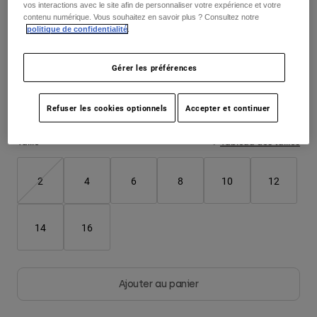
vos interactions avec le site afin de personnaliser votre expérience et votre
contenu numérique. Vous souhaitez en savoir plus ? Consultez notre
Youth
politique de confidentialité
.
Color -
Hats
Gérer les préférences
Shirts
Shorts
Refuser les cookies optionnels
Accepter et continuer
Sweatshirts
Taille
Tableau des tailles
Tout acheter
2
4
6
8
10
12
14
16
Ajouter au panier