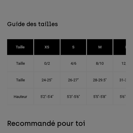
Guide des tailles
Taille
XS
S
M
L
Taille
0/2
4/6
8/10
12/14
Taille
24-25"
26-27"
28-29.5"
31-32.5"
Hauteur
5'2"-5'4"
5'3"-5'6"
5'5"-5'8"
5'6"-5'9"
Recommandé pour toi