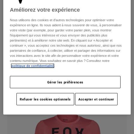
Pants
Shorts
Pants
Améliorez votre expérience
Shorts
Goggles
Pants
Nous utilisons des cookies et d'autres technologies pour optimiser votre
Swim
expérience en ligne. Ils nous aident à nous souvenir de vous, à personnaliser
Guards & Protection
Pads & Protection
votre visite (par exemple, pour garder votre panier plein, vous montrer
Tout acheter
l'équipement qui vous intéresse et vous envoyer des publicités plus
pertinentes) et à améliorer notre site web. En cliquant sur « Accepter et
Women's Moto Holiday Bundle
Gloves
Jackets
continuer », vous acceptez ces technologies et nous autorisez, ainsi que nos
partenaires de confiance, à collecter, utiliser et partager des informations sur
Womens
vos interactions avec le site afin de personnaliser votre expérience et votre
non.
MB-F25-005
Jackets & Hydration Vests
Gloves
contenu numérique. Vous souhaitez en savoir plus ? Consultez notre
politique de confidentialité
.
Hats
Price reduced from
to
294,85 C$
232,91 C$
Base Layers
Goggles
Shirts
Gérer les préférences
Sweatshirts
Gear Bags
Base Layers
Womens Ranger Off-Road Jersey
Jackets
Refuser les cookies optionnels
Accepter et continuer
Socks
Bottles & Hydration Packs
Pants
Shorts
Replacement Parts
Socks
Tout acheter
Replacement Parts