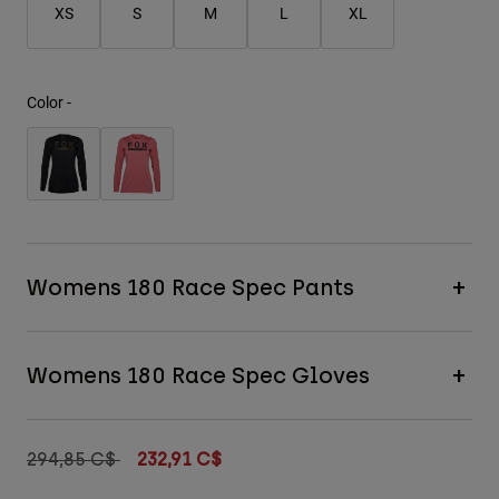
XS
S
M
L
XL
Color -
Womens 180 Race Spec Pants
Womens 180 Race Spec Gloves
Price reduced from
to
294,85 C$
232,91 C$