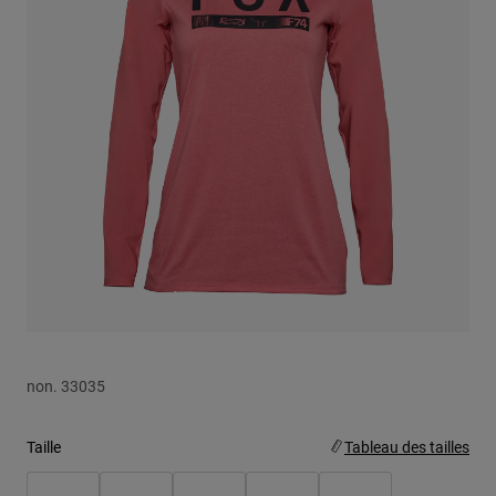
Youth
Hats
Shirts
Shorts
Sweatshirts
Tout acheter
non.
33035
Taille
Tableau des tailles