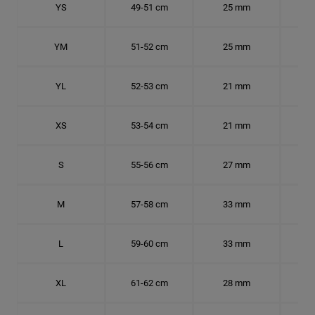
YS
49-51 cm
25 mm
15.
YM
51-52 cm
25 mm
15.
YL
52-53 cm
21 mm
16.
XS
53-54 cm
21 mm
16.
S
55-56 cm
27 mm
17.
M
57-58 cm
33 mm
18.
L
59-60 cm
33 mm
18.7
XL
61-62 cm
28 mm
19.