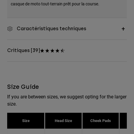
casque de moto tout-terrain prêt pour la course.
Caractéristiques techniques
Critiques [39]
Size Guide
If you are between sizes, we suggest opting for the larger
size.
Size
Head Size
Cheek Pads
H