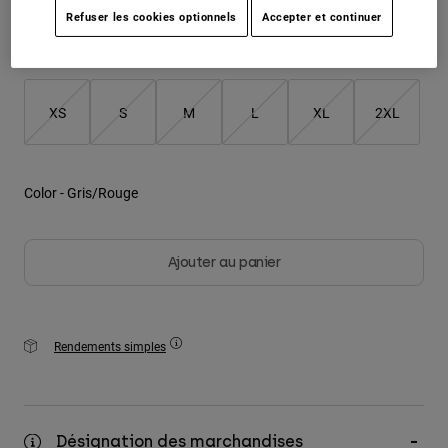
Refuser les cookies optionnels
Accepter et continuer
Youth
Taille
Tableau des tailles
Hats
XS
S
M
L
XL
2XL
Shirts
Shorts
Sweatshirts
Color -
Gris/Rouge
Tout acheter
Ajouter au panier
Rendements simples
Désignation des marchandises