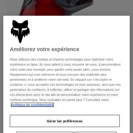
Pants
Shorts
Pants
Shorts
Goggles
Pants
Swim
Guards & Protection
Pads & Protection
Tout acheter
Gloves
Jackets
Améliorez votre expérience
Womens
Jackets & Hydration Vests
Gloves
Nous utilisons des cookies et d'autres technologies pour optimiser votre
expérience en ligne. Ils nous aident à nous souvenir de vous, à personnaliser
Hats
votre visite (par exemple, pour garder votre panier plein, vous montrer
Base Layers
Goggles
l'équipement qui vous intéresse et vous envoyer des publicités plus
Shirts
pertinentes) et à améliorer notre site web. En cliquant sur « Accepter et
Sweatshirts
continuer », vous acceptez ces technologies et nous autorisez, ainsi que nos
Gear Bags
Base Layers
Critiques
partenaires de confiance, à collecter, utiliser et partager des informations sur
Jackets
vos interactions avec le site afin de personnaliser votre expérience et votre
V3 Volatile Helmet
contenu numérique. Vous souhaitez en savoir plus ? Consultez notre
Socks
Bottles & Hydration Packs
Pants
politique de confidentialité
.
non.
32009
Shorts
Replacement Parts
Socks
Gérer les préférences
Tout acheter
499,95 C$
Replacement Parts