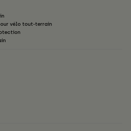
in
our vélo tout-terrain
otection
ain
s