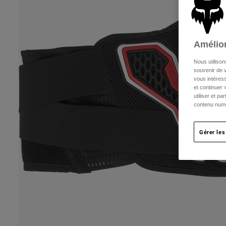
Amélior
Nous utilison
souvenir de v
vous intéress
et continuer 
utiliser et p
contenu numé
Gérer les