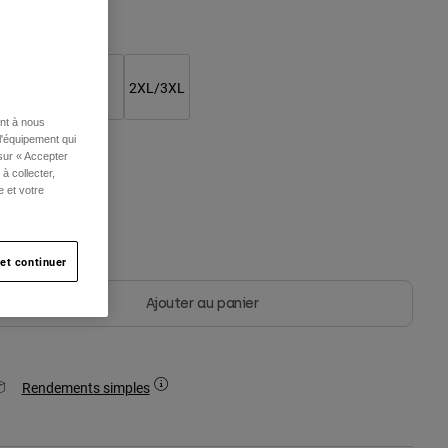
aille
S/M
L/XL
2XL/3XL
ent à nous
l'équipement qui
 sur « Accepter
olor -
Noir
à collecter,
e et votre
et continuer
selected
Ajouter au panier
Rendements simples