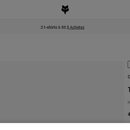
2 t-shirts à 50
$ Achetez
C
n