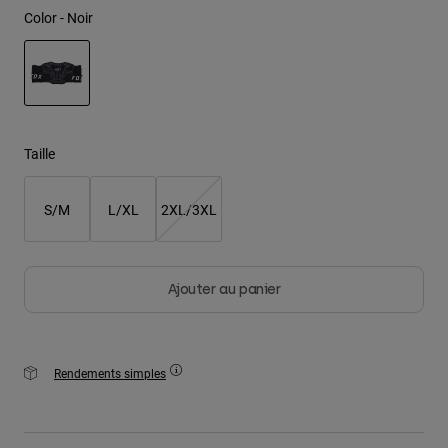
Color -
Noir
Youth
Hats
Shirts
selected
Shorts
Taille
Sweatshirts
S/M
L/XL
2XL/3XL
Tout acheter
Ajouter au panier
Rendements simples