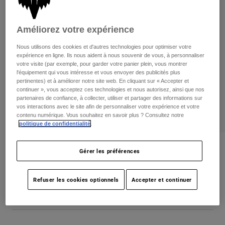
Pants
Shorts
Pants
Shorts
Goggles
Pants
Améliorez votre expérience
Swim
Nous utilisons des cookies et d'autres technologies pour optimiser votre
Guards & Protection
Pads & Protection
Tout acheter
expérience en ligne. Ils nous aident à nous souvenir de vous, à personnaliser
votre visite (par exemple, pour garder votre panier plein, vous montrer
l'équipement qui vous intéresse et vous envoyer des publicités plus
Gloves
Jackets
pertinentes) et à améliorer notre site web. En cliquant sur « Accepter et
Womens
continuer », vous acceptez ces technologies et nous autorisez, ainsi que nos
Jackets & Hydration Vests
Gloves
partenaires de confiance, à collecter, utiliser et partager des informations sur
vos interactions avec le site afin de personnaliser votre expérience et votre
Hats
contenu numérique. Vous souhaitez en savoir plus ? Consultez notre
Base Layers
Goggles
politique de confidentialité
.
Shirts
Sweatshirts
Gear Bags
Base Layers
Titan Race Belt
Gérer les préférences
Jackets
non.
33705
Socks
Bottles & Hydration Packs
Pants
Refuser les cookies optionnels
Accepter et continuer
Shorts
64,95 C$
Replacement Parts
Socks
Tout acheter
Replacement Parts