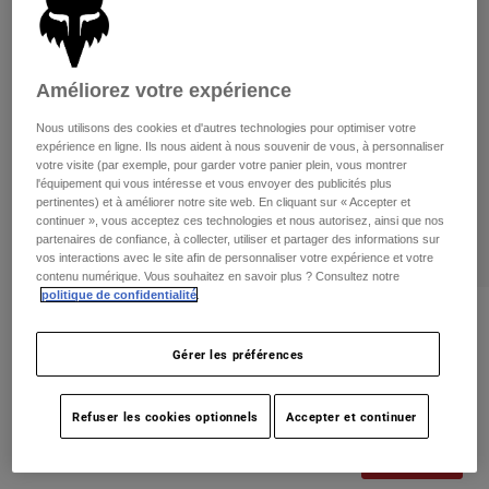
Pants
Shorts
Pants
Shorts
Goggles
Pants
Swim
Améliorez votre expérience
Guards & Protection
Pads & Protection
Tout acheter
Nous utilisons des cookies et d'autres technologies pour optimiser votre
expérience en ligne. Ils nous aident à nous souvenir de vous, à personnaliser
Gloves
Jackets
votre visite (par exemple, pour garder votre panier plein, vous montrer
l'équipement qui vous intéresse et vous envoyer des publicités plus
Womens
pertinentes) et à améliorer notre site web. En cliquant sur « Accepter et
Jackets & Hydration Vests
Gloves
continuer », vous acceptez ces technologies et nous autorisez, ainsi que nos
partenaires de confiance, à collecter, utiliser et partager des informations sur
Hats
vos interactions avec le site afin de personnaliser votre expérience et votre
Base Layers
Goggles
Shirts
contenu numérique. Vous souhaitez en savoir plus ? Consultez notre
politique de confidentialité
.
Sweatshirts
Gear Bags
Base Layers
Critiques
Jackets
Gérer les préférences
Ranger Off Road Softshell Jacket
Socks
Bottles & Hydration Packs
Pants
non.
29701
Shorts
Refuser les cookies optionnels
Accepter et continuer
Replacement Parts
Socks
Tout acheter
Price reduced from
to
219,95 C$
153,98 C$
29% OFF
Replacement Parts