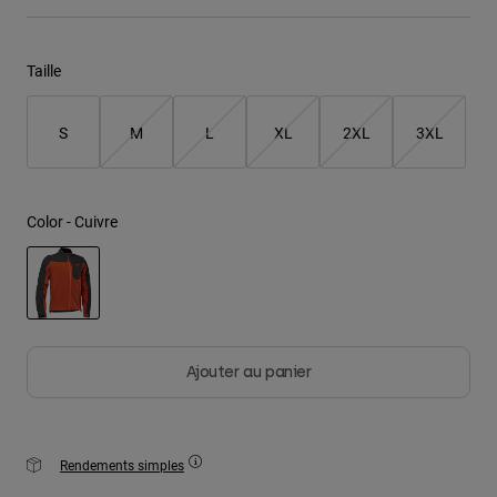
Youth
Taille
Hats
Shirts
S
M
L
XL
2XL
3XL
Shorts
Sweatshirts
Color -
Cuivre
Tout acheter
selected
Ajouter au panier
Rendements simples