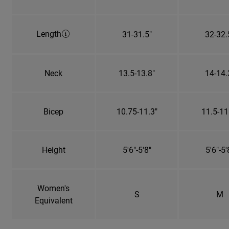
Length
31-31.5"
32-32.
Neck
13.5-13.8"
14-14.
Bicep
10.75-11.3"
11.5-11
Height
5'6"-5'8"
5'6"-5'
Women's
S
M
Equivalent