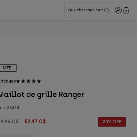
Connexion
Que cherches-tu ?
0
MTB
ritiques
Maillot de grille Ranger
on.
33414
rice reduced from
to
74,95 C$
52,47 C$
30% OFF