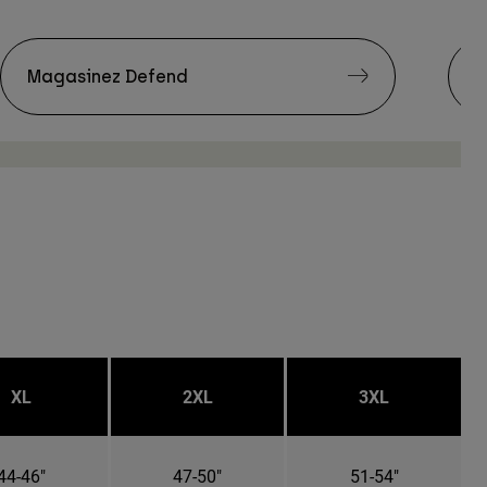
Magasinez Defend
M
XL
2XL
3XL
44-46"
47-50"
51-54"