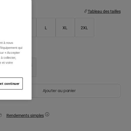
aille
Tableau des tailles
S
M
L
XL
2XL
ent à nous
l'équipement qui
olor -
Noir
 sur « Accepter
à collecter,
e et votre
selected
et continuer
Ajouter au panier
Rendements simples