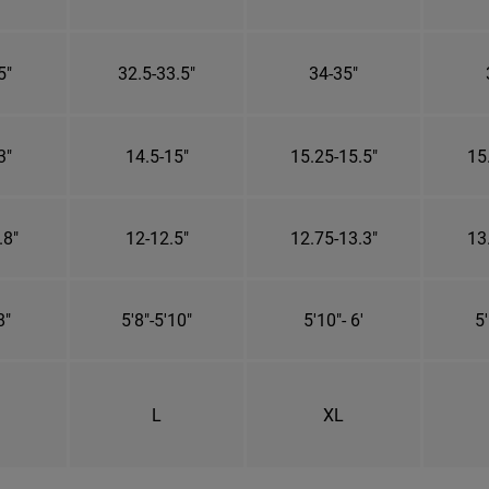
5"
32.5-33.5"
34-35"
3"
14.5-15"
15.25-15.5"
15
.8"
12-12.5"
12.75-13.3"
13
8"
5'8"-5'10"
5'10"- 6'
5'
L
XL