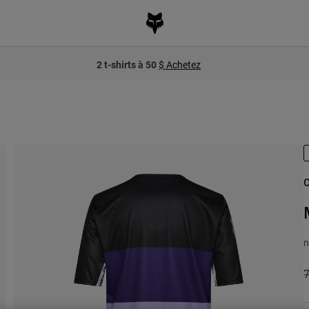
2 t-shirts à 50
$ Achetez
C
n
P