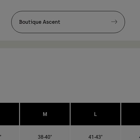
Boutique Ascent
M
L
"
38-40"
41-43"