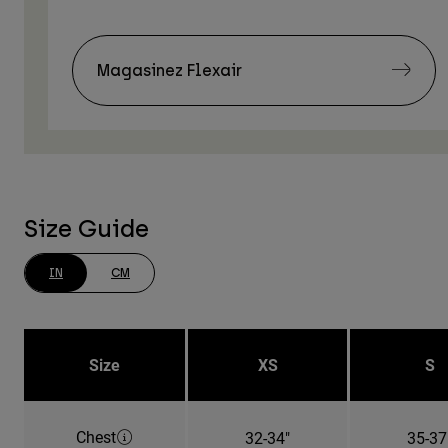
Magasinez Flexair
Size Guide
IN
CM
Size
XS
S
Chest
32-34"
35-37