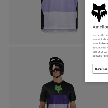
Amélior
Nous utilison
souvenir de v
vous intéress
et continuer 
utiliser et p
contenu numé
Gérer les