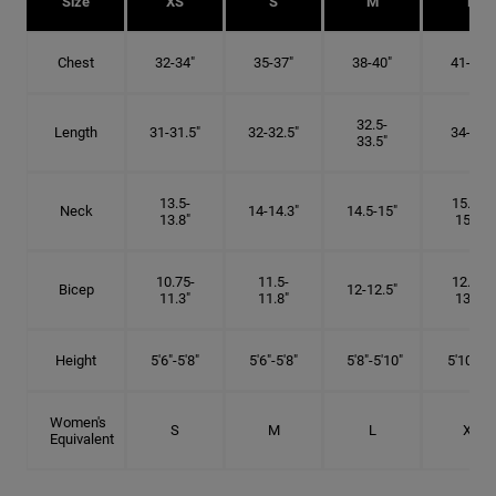
Size
XS
S
M
L
Chest
32-34"
35-37"
38-40"
41-43"
32.5-
Length
31-31.5"
32-32.5"
34-35"
33.5"
13.5-
15.25-
Neck
14-14.3"
14.5-15"
13.8"
15.5"
10.75-
11.5-
12.75-
Bicep
12-12.5"
11.3"
11.8"
13.3"
Height
5'6"-5'8"
5'6"-5'8"
5'8"-5'10"
5'10"- 6'
Women's
S
M
L
XL
Equivalent