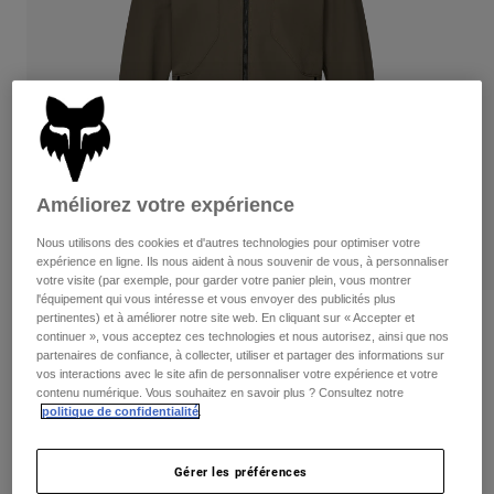
Pants
Shorts
Pants
Shorts
Goggles
Pants
Swim
Guards & Protection
Pads & Protection
Tout acheter
Gloves
Jackets
Womens
Améliorez votre expérience
Jackets & Hydration Vests
Gloves
Nous utilisons des cookies et d'autres technologies pour optimiser votre
Hats
expérience en ligne. Ils nous aident à nous souvenir de vous, à personnaliser
Base Layers
Goggles
Shirts
votre visite (par exemple, pour garder votre panier plein, vous montrer
l'équipement qui vous intéresse et vous envoyer des publicités plus
Sweatshirts
pertinentes) et à améliorer notre site web. En cliquant sur « Accepter et
Gear Bags
Base Layers
Critiques
continuer », vous acceptez ces technologies et nous autorisez, ainsi que nos
Jackets
partenaires de confiance, à collecter, utiliser et partager des informations sur
Ranger Fire Jacket
Socks
Bottles & Hydration Packs
vos interactions avec le site afin de personnaliser votre expérience et votre
Pants
contenu numérique. Vous souhaitez en savoir plus ? Consultez notre
politique de confidentialité
.
non.
33772
Shorts
Replacement Parts
Socks
Tout acheter
219,95 C$
-
249,95 C$
Gérer les préférences
Replacement Parts