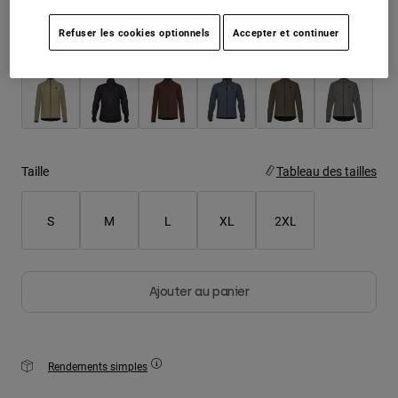
Refuser les cookies optionnels
Accepter et continuer
Youth
Color -
Hats
Shirts
Shorts
Sweatshirts
Taille
Tableau des tailles
Tout acheter
S
M
L
XL
2XL
Ajouter au panier
Rendements simples