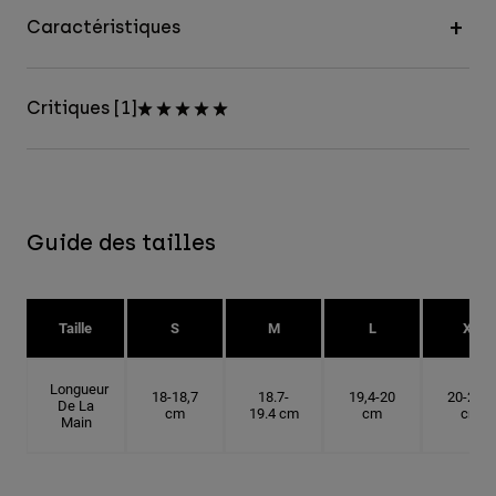
Caractéristiques
Critiques [1]
Guide des tailles
Taille
S
M
L
XL
Longueur
18-18,7
18.7-
19,4-20
20-20,6
De La
cm
19.4 cm
cm
cm
Main