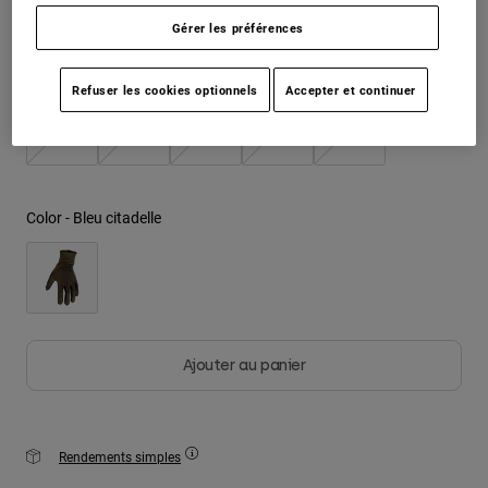
Gérer les préférences
Youth
Taille
Tableau des tailles
Hats
Refuser les cookies optionnels
Accepter et continuer
Shirts
S
M
L
XL
2XL
Shorts
Sweatshirts
Color -
Bleu citadelle
Tout acheter
Ajouter au panier
Rendements simples