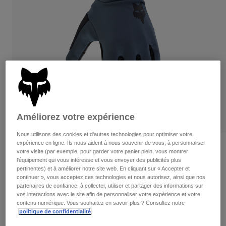
Pants
Shorts
Pants
Shorts
Goggles
Pants
Swim
Guards & Protection
Pads & Protection
Tout acheter
Gloves
Jackets
Womens
Jackets & Hydration Vests
Gloves
Hats
Améliorez votre expérience
Base Layers
Goggles
Shirts
Nous utilisons des cookies et d'autres technologies pour optimiser votre
Sweatshirts
expérience en ligne. Ils nous aident à nous souvenir de vous, à personnaliser
Gear Bags
Base Layers
Critiques
votre visite (par exemple, pour garder votre panier plein, vous montrer
Jackets
l'équipement qui vous intéresse et vous envoyer des publicités plus
Ranger Fire Gloves
pertinentes) et à améliorer notre site web. En cliquant sur « Accepter et
Socks
Bottles & Hydration Packs
Pants
continuer », vous acceptez ces technologies et nous autorisez, ainsi que nos
partenaires de confiance, à collecter, utiliser et partager des informations sur
non.
31060
Shorts
vos interactions avec le site afin de personnaliser votre expérience et votre
Replacement Parts
Socks
contenu numérique. Vous souhaitez en savoir plus ? Consultez notre
Tout acheter
Price reduced from
to
politique de confidentialité
.
64,95 C$
44,98 C$
30% OFF
Replacement Parts