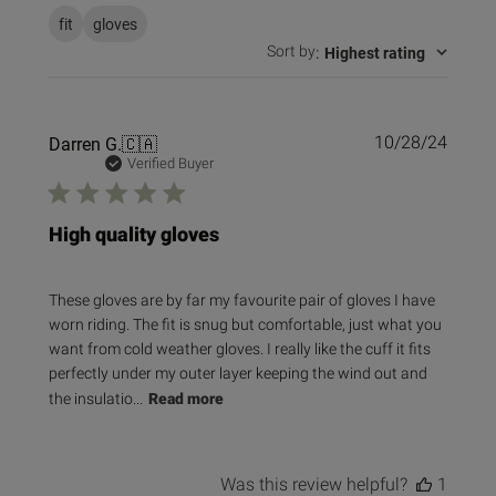
fit
gloves
Sort by
:
Highest rating
Publi
Darren G.
🇨🇦
10/28/24
date
Verified Buyer
High quality gloves
These gloves are by far my favourite pair of gloves I have
worn riding. The fit is snug but comfortable, just what you
want from cold weather gloves. I really like the cuff it fits
perfectly under my outer layer keeping the wind out and
the insulatio...
Read more
Was this review helpful?
1