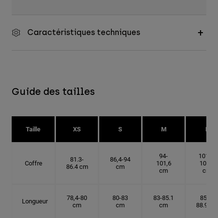
Caractéristiques techniques
Guide des tailles
Taille
XS
S
M
L
94-
101.6-
81.3-
86,4-94
Coffre
101,6
109.2
86.4 cm
cm
cm
cm
78,4-80
80-83
83-85.1
85.1-
Longueur
cm
cm
cm
88.9 cm