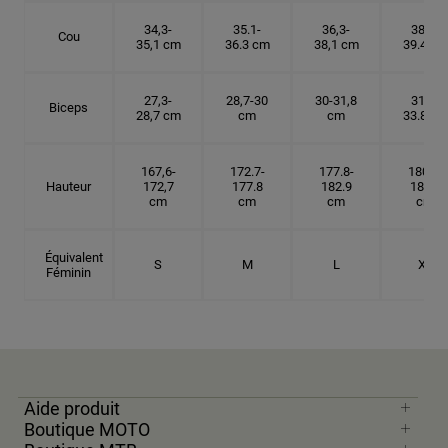
34,3-
35.1-
36,3-
38.1-
Cou
35,1 cm
36.3 cm
38,1 cm
39.4 cm
27,3-
28,7-30
30-31,8
31.8-
Biceps
28,7 cm
cm
cm
33.8 cm
167,6-
172.7-
177.8-
180.3-
Hauteur
172,7
177.8
182.9
185.5
cm
cm
cm
cm
Équivalent
S
M
L
XL
Féminin
Aide produit
Boutique MOTO