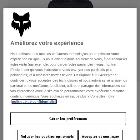
Pants
Shorts
Pants
Shorts
Goggles
Pants
Swim
Guards & Protection
Pads & Protection
Tout acheter
Améliorez votre expérience
Gloves
Jackets
Nous utilisons des cookies et d'autres technologies pour optimiser votre
Womens
expérience en ligne. Ils nous aident à nous souvenir de vous, à personnaliser
Jackets & Hydration Vests
Gloves
votre visite (par exemple, pour garder votre panier plein, vous montrer
Hats
l'équipement qui vous intéresse et vous envoyer des publicités plus
pertinentes) et à améliorer notre site web. En cliquant sur « Accepter et
Base Layers
Goggles
Shirts
continuer », vous acceptez ces technologies et nous autorisez, ainsi que nos
partenaires de confiance, à collecter, utiliser et partager des informations sur
Sweatshirts
Gear Bags
Base Layers
vos interactions avec le site afin de personnaliser votre expérience et votre
Ranger Drive Jersey
contenu numérique. Vous souhaitez en savoir plus ? Consultez notre
Jackets
politique de confidentialité
.
non.
32057
Socks
Bottles & Hydration Packs
Pants
Shorts
Gérer les préférences
Price reduced from
to
109,95 C$
87,99 C$
19% OFF
Replacement Parts
Socks
Tout acheter
Replacement Parts
Refuser les cookies optionnels
Accepter et continuer