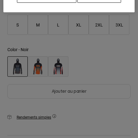
Taille
Tableau des tailles
Youth
S
M
L
XL
2XL
3XL
Hats
Shirts
Shorts
Color -
Noir
Sweatshirts
Tout acheter
selected
Ajouter au panier
Rendements simples