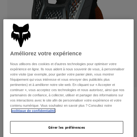
Pants
Shorts
Pants
Shorts
Goggles
Pants
Swim
Guards & Protection
Pads & Protection
Tout acheter
Gloves
Jackets
Améliorez votre expérience
Womens
Jackets & Hydration Vests
Gloves
Nous utilisons des cookies et d'autres technologies pour optimiser votre
Hats
expérience en ligne. Ils nous aident à nous souvenir de vous, à personnaliser
Base Layers
Goggles
votre visite (par exemple, pour garder votre panier plein, vous montrer
Shirts
l'équipement qui vous intéresse et vous envoyer des publicités plus
pertinentes) et à améliorer notre site web. En cliquant sur « Accepter et
Sweatshirts
Gear Bags
Base Layers
continuer », vous acceptez ces technologies et nous autorisez, ainsi que nos
partenaires de confiance, à collecter, utiliser et partager des informations sur
Critiques
Jackets
vos interactions avec le site afin de personnaliser votre expérience et votre
Socks
Bottles & Hydration Packs
Pants
contenu numérique. Vous souhaitez en savoir plus ? Consultez notre
Raceframe Impact Soft Back CE D3O®
politique de confidentialité
.
Chest Guard
Shorts
Replacement Parts
Socks
Tout acheter
non.
26562
Gérer les préférences
Replacement Parts