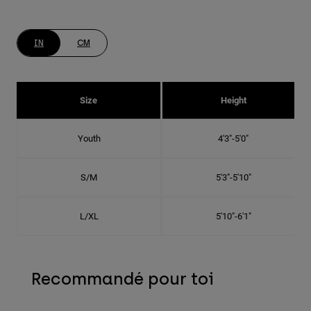
IN
CM
Size
Height
Youth
4'3"-5'0"
S/M
5'3"-5'10"
L/XL
5'10"-6'1"
Recommandé pour toi