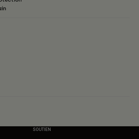
ain
s
SOUTIEN