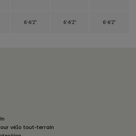
6'-6'2"
6'-6'2"
6'-6'2"
in
our vélo tout-terrain
otection