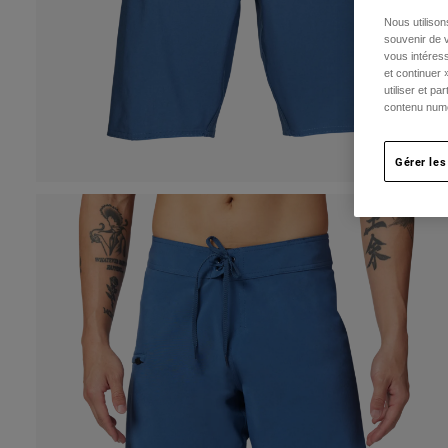
Nous utilison
souvenir de v
vous intéress
et continuer 
utiliser et p
contenu numé
Gérer les