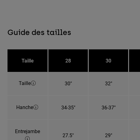
Guide des tailles
Taille
28
30
Taille
30"
32"
Hanche
34-35"
36-37"
Entrejambe
27.5"
29"