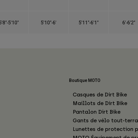
5'8"-5'10"
5'10"-6'
5'11"-6'1"
6'-6'2"
Boutique MOTO
Casques de Dirt Bike
Maillots de Dirt Bike
Pantalon Dirt Bike
Gants de vélo tout-terra
Lunettes de protection p
MOTO Équipement de pr