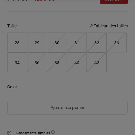
Youth
Hats
Taille
Tableau des tailles
Shirts
28
29
30
31
32
33
Shorts
Sweatshirts
34
36
38
40
42
Tout acheter
Color -
Ajouter au panier
Rendements simples