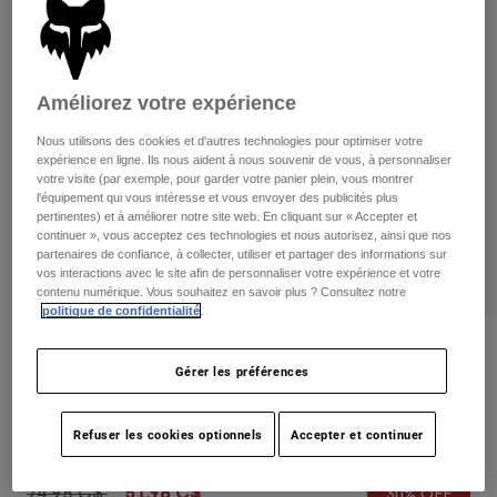
Pants
Shorts
Pants
Shorts
Goggles
Pants
Swim
Améliorez votre expérience
Guards & Protection
Pads & Protection
Tout acheter
Nous utilisons des cookies et d'autres technologies pour optimiser votre
expérience en ligne. Ils nous aident à nous souvenir de vous, à personnaliser
Gloves
Jackets
votre visite (par exemple, pour garder votre panier plein, vous montrer
Womens
l'équipement qui vous intéresse et vous envoyer des publicités plus
Jackets & Hydration Vests
Gloves
pertinentes) et à améliorer notre site web. En cliquant sur « Accepter et
continuer », vous acceptez ces technologies et nous autorisez, ainsi que nos
Hats
partenaires de confiance, à collecter, utiliser et partager des informations sur
Base Layers
Goggles
vos interactions avec le site afin de personnaliser votre expérience et votre
Shirts
contenu numérique. Vous souhaitez en savoir plus ? Consultez notre
politique de confidentialité
.
Sweatshirts
Gear Bags
Base Layers
Critiques
Jackets
Gérer les préférences
Socks
Bottles & Hydration Packs
Pants
Overhead 18" Boardshorts
Shorts
Replacement Parts
Socks
Refuser les cookies optionnels
Accepter et continuer
non.
32313
Tout acheter
Replacement Parts
Price reduced from
to
74,95 C$
51,98 C$
30% OFF