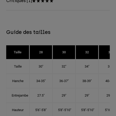
Critiques [1]
Guide des tailles
Taille
28
30
32
34
Taille
30"
32"
34"
36"
Hanche
34-35"
36-37"
38-39"
40-41"
Entrejambe
27.5"
29"
29"
29.5"
Hauteur
5'6"-5'8"
5'8"-5'10"
5'8"-5'10"
5'10"-6'