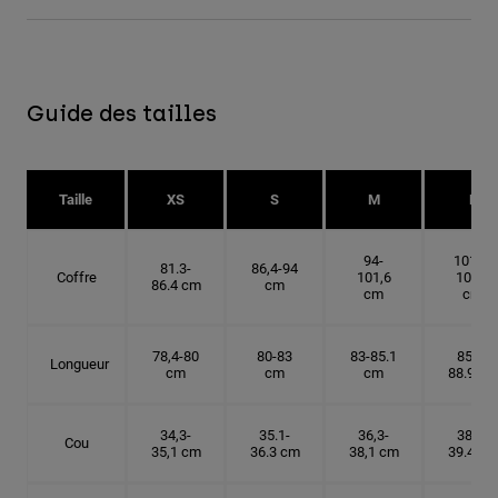
Guide des tailles
Taille
XS
S
M
L
94-
101.6-
81.3-
86,4-94
Coffre
101,6
109.2
86.4 cm
cm
cm
cm
78,4-80
80-83
83-85.1
85.1-
Longueur
cm
cm
cm
88.9 cm
34,3-
35.1-
36,3-
38.1-
Cou
35,1 cm
36.3 cm
38,1 cm
39.4 cm