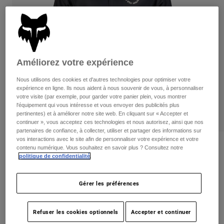
Pants
Shorts
Pants
Shorts
Goggles
Pants
Swim
Guards & Protection
Pads & Protection
Tout acheter
Améliorez votre expérience
Gloves
Jackets
Nous utilisons des cookies et d'autres technologies pour optimiser votre
expérience en ligne. Ils nous aident à nous souvenir de vous, à personnaliser
Womens
votre visite (par exemple, pour garder votre panier plein, vous montrer
Jackets & Hydration Vests
Gloves
l'équipement qui vous intéresse et vous envoyer des publicités plus
Hats
pertinentes) et à améliorer notre site web. En cliquant sur « Accepter et
Base Layers
Goggles
continuer », vous acceptez ces technologies et nous autorisez, ainsi que nos
Shirts
partenaires de confiance, à collecter, utiliser et partager des informations sur
vos interactions avec le site afin de personnaliser votre expérience et votre
Sweatshirts
Gear Bags
Base Layers
Critiques
contenu numérique. Vous souhaitez en savoir plus ? Consultez notre
politique de confidentialité
.
Jackets
Next Level Coaches Jacket
Socks
Bottles & Hydration Packs
Pants
Gérer les préférences
non.
32136
Shorts
Replacement Parts
Socks
Tout acheter
Price reduced from
to
99,95 C$
69,98 C$
29% OFF
Refuser les cookies optionnels
Accepter et continuer
Replacement Parts