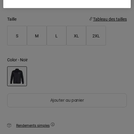
Youth
Taille
Tableau des tailles
Hats
Shirts
S
M
L
XL
2XL
Shorts
Sweatshirts
Color -
Noir
Tout acheter
selected
Ajouter au panier
Rendements simples