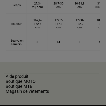
27,3-
28,7-30
30-31,8
31.8-
Biceps
28,7 cm
cm
cm
33.8 cm
167,6-
172.7-
177.8-
180.3-
Hauteur
172,7
177.8
182.9
185.5
cm
cm
cm
cm
Équivalent
S
M
L
XL
Féminin
Aide produit
Boutique MOTO
Boutique MTB
Magasin de vêtements