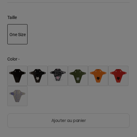
Youth
Taille
Hats
One Size
Shirts
Shorts
selected
Sweatshirts
Color -
Tout acheter
Ajouter au panier