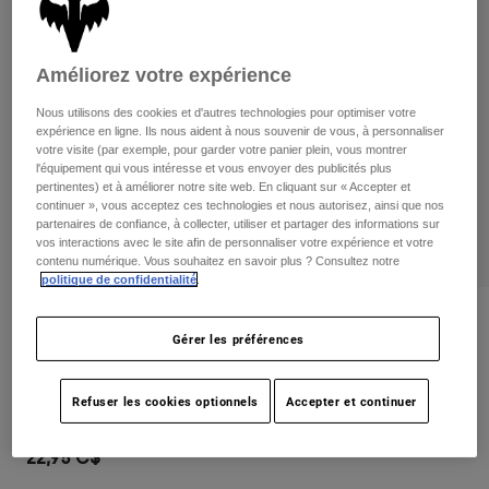
Pants
Shorts
Pants
Shorts
Goggles
Pants
Améliorez votre expérience
Swim
Guards & Protection
Pads & Protection
Tout acheter
Nous utilisons des cookies et d'autres technologies pour optimiser votre
expérience en ligne. Ils nous aident à nous souvenir de vous, à personnaliser
votre visite (par exemple, pour garder votre panier plein, vous montrer
Gloves
Jackets
l'équipement qui vous intéresse et vous envoyer des publicités plus
pertinentes) et à améliorer notre site web. En cliquant sur « Accepter et
Womens
continuer », vous acceptez ces technologies et nous autorisez, ainsi que nos
Jackets & Hydration Vests
Gloves
partenaires de confiance, à collecter, utiliser et partager des informations sur
Hats
vos interactions avec le site afin de personnaliser votre expérience et votre
contenu numérique. Vous souhaitez en savoir plus ? Consultez notre
Base Layers
Goggles
Shirts
politique de confidentialité
.
Sweatshirts
Gear Bags
Base Layers
Critiques
Gérer les préférences
Jackets
Mudguard
Socks
Bottles & Hydration Packs
Pants
Refuser les cookies optionnels
Accepter et continuer
non.
31192
Shorts
Replacement Parts
Socks
Tout acheter
22,95 C$
Replacement Parts