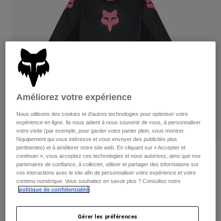
Pants
Shorts
Pants
Shorts
Goggles
Pants
Swim
Guards & Protection
Pads & Protection
Tout acheter
Gloves
Jackets
Womens
Améliorez votre expérience
Jackets & Hydration Vests
Gloves
Hats
Nous utilisons des cookies et d'autres technologies pour optimiser votre
Base Layers
Goggles
expérience en ligne. Ils nous aident à nous souvenir de vous, à personnaliser
Shirts
votre visite (par exemple, pour garder votre panier plein, vous montrer
l'équipement qui vous intéresse et vous envoyer des publicités plus
Sweatshirts
Gear Bags
Base Layers
pertinentes) et à améliorer notre site web. En cliquant sur « Accepter et
Kids Girls 180 Blackout Jersey
Jackets
continuer », vous acceptez ces technologies et nous autorisez, ainsi que nos
partenaires de confiance, à collecter, utiliser et partager des informations sur
Socks
Bottles & Hydration Packs
Pants
vos interactions avec le site afin de personnaliser votre expérience et votre
non.
31443
contenu numérique. Vous souhaitez en savoir plus ? Consultez notre
Shorts
politique de confidentialité
.
Replacement Parts
Socks
44,95 C$
Tout acheter
Replacement Parts
Gérer les préférences