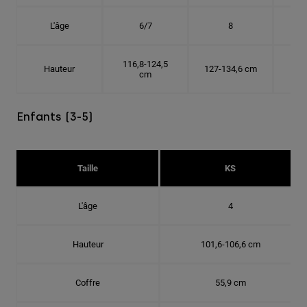
L'âge
6/7
8
116,8-124,5
Hauteur
127-134,6 cm
137
cm
Enfants (3-5)
Taille
KS
L'âge
4
Hauteur
101,6-106,6 cm
Coffre
55,9 cm