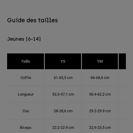
Guide des tailles
Jeunes (6-14)
Taille
YS
YM
Coffre
61-63,5 cm
66-68,6 cm
71-
Longueur
53,3-57,1 cm
58.4-62.2 cm
63.
Cou
28-28,6 cm
29.2-29.9 cm
30,
Biceps
22.2-22.9 cm
22,9-23,5 cm
24.