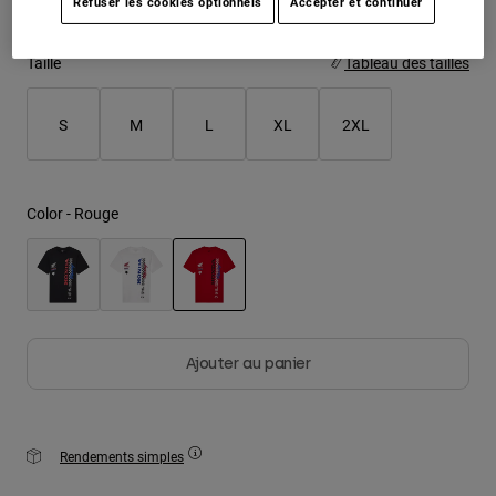
Refuser les cookies optionnels
Accepter et continuer
Youth
Taille
Tableau des tailles
Hats
S
M
L
XL
2XL
Shirts
Shorts
Sweatshirts
Color -
Rouge
Tout acheter
selected
Ajouter au panier
Rendements simples