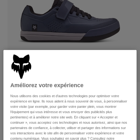
Pants
Shorts
Pants
Shorts
Goggles
Pants
Swim
Guards & Protection
Pads & Protection
Tout acheter
Gloves
Jackets
Womens
Jackets & Hydration Vests
Gloves
Hats
Base Layers
Goggles
Shirts
Améliorez votre expérience
Sweatshirts
Gear Bags
Base Layers
Critiques
Nous utilisons des cookies et d'autres technologies pour optimiser votre
Jackets
expérience en ligne. Ils nous aident à nous souvenir de vous, à personnaliser
Fox Union Clipless Shoes
Socks
Bottles & Hydration Packs
votre visite (par exemple, pour garder votre panier plein, vous montrer
Pants
l'équipement qui vous intéresse et vous envoyer des publicités plus
non.
30127
pertinentes) et à améliorer notre site web. En cliquant sur « Accepter et
Shorts
Replacement Parts
Socks
continuer », vous acceptez ces technologies et nous autorisez, ainsi que nos
partenaires de confiance, à collecter, utiliser et partager des informations sur
Tout acheter
Price reduced from
to
239,95 C$
167,99 C$
29% OFF
vos interactions avec le site afin de personnaliser votre expérience et votre
Replacement Parts
contenu numérique. Vous souhaitez en savoir plus ? Consultez notre