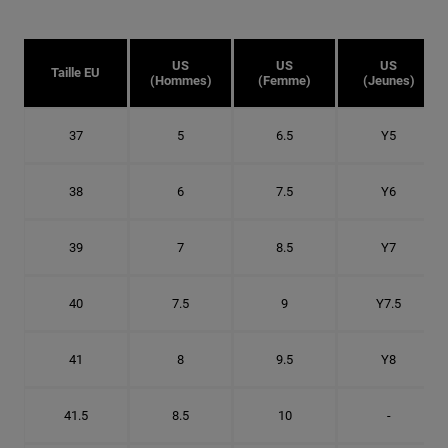
US
US
US
Taille EU
(Hommes)
(Femme)
(Jeunes)
37
5
6.5
Y5
38
6
7.5
Y6
39
7
8.5
Y7
40
7.5
9
Y7.5
41
8
9.5
Y8
41.5
8.5
10
-