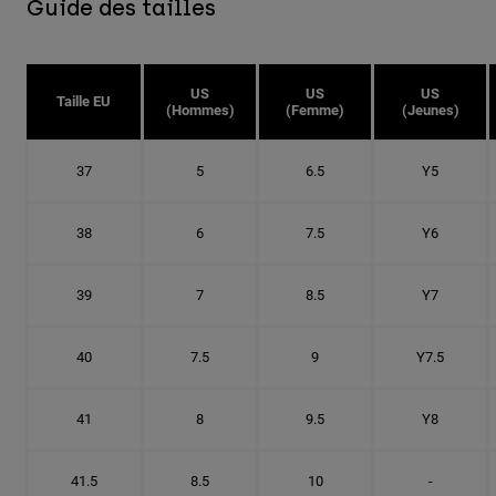
Guide des tailles
US
US
US
Taille EU
(Hommes)
(Femme)
(Jeunes)
37
5
6.5
Y5
38
6
7.5
Y6
39
7
8.5
Y7
40
7.5
9
Y7.5
41
8
9.5
Y8
41.5
8.5
10
-