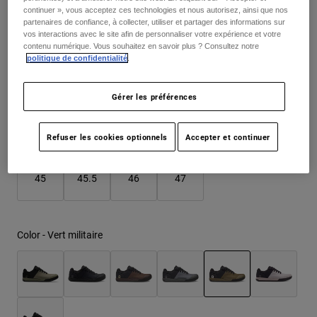
continuer », vous acceptez ces technologies et nous autorisez, ainsi que nos
partenaires de confiance, à collecter, utiliser et partager des informations sur
Youth
vos interactions avec le site afin de personnaliser votre expérience et votre
Taille
Tableau des tailles
contenu numérique. Vous souhaitez en savoir plus ? Consultez notre
Hats
politique de confidentialité
.
Shirts
37
38
39
40
41
41.5
Gérer les préférences
Shorts
Sweatshirts
42
42.5
43
43.5
44
44.5
Refuser les cookies optionnels
Accepter et continuer
Tout acheter
45
45.5
46
47
Color -
Vert militaire
selected