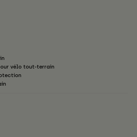
in
our vélo tout-terrain
otection
ain
s