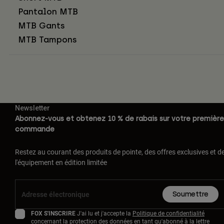
Pantalon MTB
MTB Gants
MTB Tampons
Newsletter
Abonnez-vous et obtenez 10 % de rabais sur votre première
commande
Restez au courant des produits de pointe, des offres exclusives et d
l'équipement en édition limitée
Soumettre
FOX S'INSCRIRE
J'ai lu et j'accepte la
Politique de confidentialité
concernant la protection des données en tant qu'abonné à la lettre