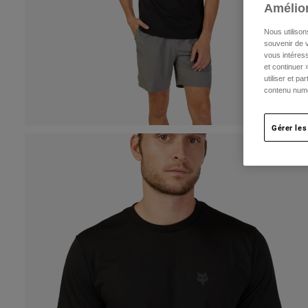
Amélior
Nous utilison
souvenir de v
vous intéress
et continuer 
utiliser et p
contenu numé
Gérer les