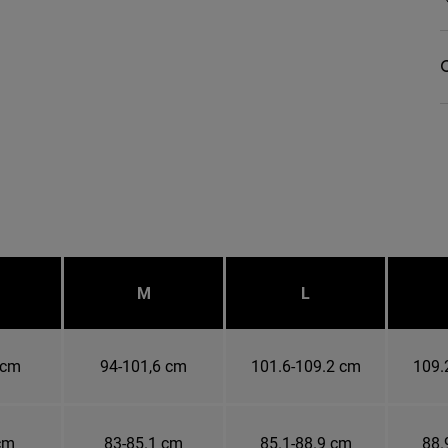
C
M
L
 cm
94-101,6 cm
101.6-109.2 cm
109.
cm
83-85.1 cm
85.1-88.9 cm
88.