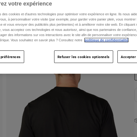
ez votre expérience
T
s des cookies et d'autres technologies pour optimiser votre expérience en ligne. Ils nous aid
ous, à personnaliser votre visite (par exemple, pour garder votre panier plein, vous montrer 
e et vous envoyer des publicités plus pertinentes) et à améliorer notre site web. En cliquant
», vous acceptez ces technologies et nous autorisez, ainsi que nos partenaires de confiance, 
artager des informations sur vos interactions avec le site afin de personnaliser votre expérienc
rique. Vous souhaitez en savoir plus ? Consultez notre
politique de confidentialité
.
C
 préférences
Refuser les cookies optionnels
Accepter 