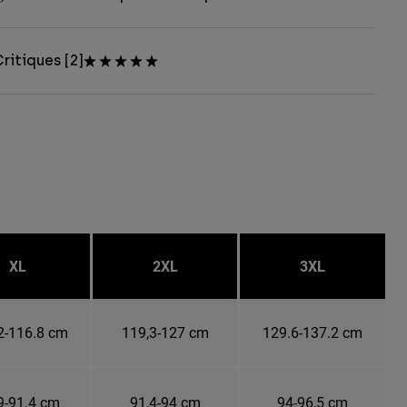
ritiques [2]
XL
2XL
3XL
2-116.8 cm
119,3-127 cm
129.6-137.2 cm
9-91.4 cm
91,4-94 cm
94-96,5 cm