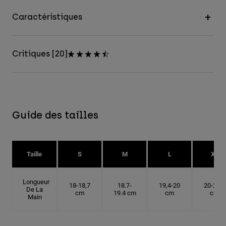
Caractéristiques
Critiques [20]
Guide des tailles
Taille
S
M
L
XL
Longueur
18-18,7
18.7-
19,4-20
20-20,6
De La
cm
19.4 cm
cm
cm
Main