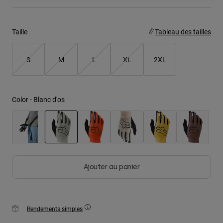
Youth
Taille
Tableau des tailles
Hats
Shirts
S
M
L
XL
2XL
Shorts
Sweatshirts
Color -
Blanc d'os
Tout acheter
selected
Ajouter au panier
Rendements simples