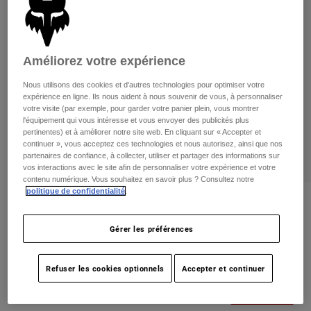
Pants
Shorts
Pants
Shorts
Goggles
Pants
Swim
Améliorez votre expérience
Guards & Protection
Pads & Protection
Tout acheter
Nous utilisons des cookies et d'autres technologies pour optimiser votre
expérience en ligne. Ils nous aident à nous souvenir de vous, à personnaliser
Gloves
Jackets
votre visite (par exemple, pour garder votre panier plein, vous montrer
l'équipement qui vous intéresse et vous envoyer des publicités plus
Womens
pertinentes) et à améliorer notre site web. En cliquant sur « Accepter et
Jackets & Hydration Vests
Gloves
continuer », vous acceptez ces technologies et nous autorisez, ainsi que nos
Hats
partenaires de confiance, à collecter, utiliser et partager des informations sur
vos interactions avec le site afin de personnaliser votre expérience et votre
Base Layers
Goggles
Shirts
contenu numérique. Vous souhaitez en savoir plus ? Consultez notre
politique de confidentialité
.
Sweatshirts
Gear Bags
Base Layers
Critiques
Jackets
Gérer les préférences
Flexair MTB Gloves
Socks
Bottles & Hydration Packs
Pants
non.
27180
Shorts
Refuser les cookies optionnels
Accepter et continuer
Replacement Parts
Socks
Tout acheter
Price reduced from
to
59,95 C$
41,98 C$
29% OFF
Replacement Parts