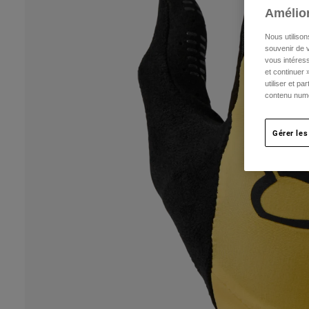
Amélior
Nous utilison
souvenir de v
vous intéress
et continuer 
utiliser et p
contenu numé
Gérer les