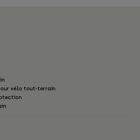
in
our vélo tout-terrain
otection
ain