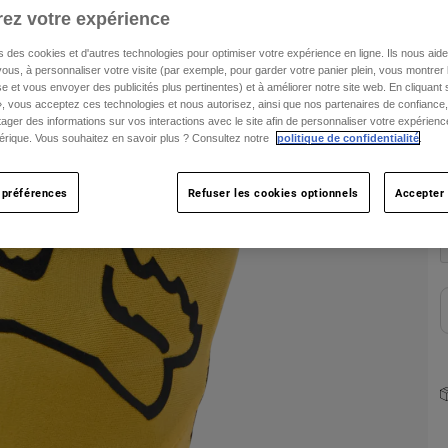
ez votre expérience
T
s des cookies et d'autres technologies pour optimiser votre expérience en ligne. Ils nous aid
ous, à personnaliser votre visite (par exemple, pour garder votre panier plein, vous montrer 
e et vous envoyer des publicités plus pertinentes) et à améliorer notre site web. En cliquant
», vous acceptez ces technologies et nous autorisez, ainsi que nos partenaires de confiance, 
artager des informations sur vos interactions avec le site afin de personnaliser votre expérienc
rique. Vous souhaitez en savoir plus ? Consultez notre
politique de confidentialité
.
C
 préférences
Refuser les cookies optionnels
Accepter 