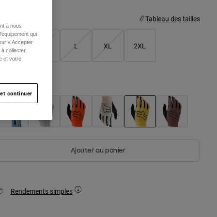
aille
Tableau des tailles
ent à nous
l'équipement qui
 sur « Accepter
S
M
L
XL
2XL
à collecter,
e et votre
olor -
Jaune poire
et continuer
selected
Ajouter au panier
Rendements simples