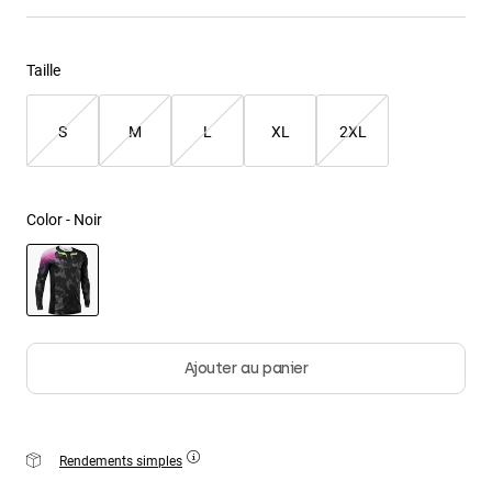
Youth
Taille
Hats
Shirts
S
M
L
XL
2XL
Shorts
Sweatshirts
Color -
Noir
Tout acheter
selected
Ajouter au panier
Rendements simples