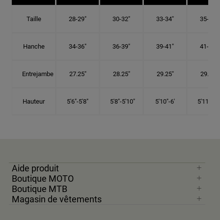
Taille
28-29"
30-32"
33-34"
35-36"
Hanche
34-36"
36-39"
39-41"
41-43"
Entrejambe
27.25"
28.25"
29.25"
29.75"
Hauteur
5'6"-5'8"
5'8"-5'10"
5'10"-6'
5'11"-6'1
Aide produit
Boutique MOTO
Boutique MTB
Magasin de vêtements