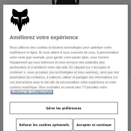
Pants
Shorts
Pants
Shorts
Goggles
Pants
Swim
Guards & Protection
Pads & Protection
Tout acheter
Améliorez votre expérience
Gloves
Jackets
Nous utilisons des cookies et d'autres technologies pour optimiser votre
Womens
expérience en ligne. Ils nous aident à nous souvenir de vous, à personnaliser
Jackets & Hydration Vests
Gloves
votre visite (par exemple, pour garder votre panier plein, vous montrer
l'équipement qui vous intéresse et vous envoyer des publicités plus
Hats
pertinentes) et à améliorer notre site web. En cliquant sur « Accepter et
Base Layers
Goggles
continuer », vous acceptez ces technologies et nous autorisez, ainsi que nos
Shirts
partenaires de confiance, à collecter, utiliser et partager des informations sur
vos interactions avec le site afin de personnaliser votre expérience et votre
Sweatshirts
Gear Bags
Base Layers
Critiques
contenu numérique. Vous souhaitez en savoir plus ? Consultez notre
Jackets
politique de confidentialité
.
Flexair Ascent Cargo Bib Shorts
Socks
Bottles & Hydration Packs
Pants
Gérer les préférences
non.
33744
Shorts
Replacement Parts
Socks
Tout acheter
Price reduced from
to
274,95 C$
192,99 C$
29% OFF
Refuser les cookies optionnels
Accepter et continuer
Replacement Parts