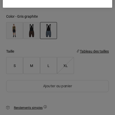
Youth
Color -
Gris graphite
Hats
Shirts
Shorts
selected
Sweatshirts
Taille
Tableau des tailles
Tout acheter
S
M
L
XL
Ajouter au panier
Rendements simples