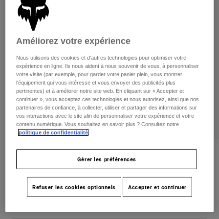
Pants
Shorts
Pants
Shorts
Goggles
Pants
Swim
Améliorez votre expérience
Guards & Protection
Pads & Protection
Tout acheter
Nous utilisons des cookies et d'autres technologies pour optimiser votre
expérience en ligne. Ils nous aident à nous souvenir de vous, à personnaliser
Gloves
Jackets
votre visite (par exemple, pour garder votre panier plein, vous montrer
l'équipement qui vous intéresse et vous envoyer des publicités plus
Womens
pertinentes) et à améliorer notre site web. En cliquant sur « Accepter et
Jackets & Hydration Vests
Gloves
continuer », vous acceptez ces technologies et nous autorisez, ainsi que nos
partenaires de confiance, à collecter, utiliser et partager des informations sur
Hats
vos interactions avec le site afin de personnaliser votre expérience et votre
Base Layers
Goggles
Shirts
contenu numérique. Vous souhaitez en savoir plus ? Consultez notre
politique de confidentialité
.
Sweatshirts
Gear Bags
Base Layers
Essex Camo Volley Hybrid Shorts
Jackets
Gérer les préférences
Socks
Bottles & Hydration Packs
Pants
non.
32317
Shorts
Refuser les cookies optionnels
Accepter et continuer
Replacement Parts
Socks
Price reduced from
to
84,95 C$
58,98 C$
30% OFF
Tout acheter
Replacement Parts