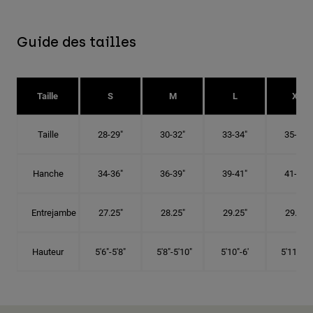
Guide des tailles
Taille
S
M
L
XL
Taille
28-29"
30-32"
33-34"
35-36"
Hanche
34-36"
36-39"
39-41"
41-43"
Entrejambe
27.25"
28.25"
29.25"
29.75"
Hauteur
5'6"-5'8"
5'8"-5'10"
5'10"-6'
5'11"-6'1