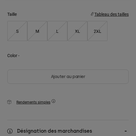
Youth
Taille
Tableau des tailles
Hats
S
M
L
XL
2XL
Shirts
Shorts
Sweatshirts
Color -
Tout acheter
Ajouter au panier
Rendements simples
Désignation des marchandises