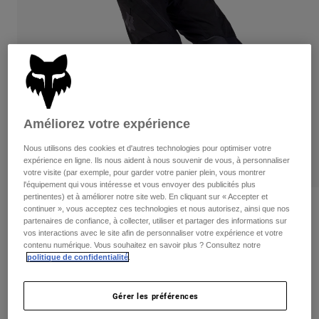
Pants
Shorts
Pants
Shorts
Goggles
Pants
Swim
Guards & Protection
Pads & Protection
Tout acheter
Gloves
Jackets
Améliorez votre expérience
Womens
Jackets & Hydration Vests
Gloves
Nous utilisons des cookies et d'autres technologies pour optimiser votre
Hats
expérience en ligne. Ils nous aident à nous souvenir de vous, à personnaliser
votre visite (par exemple, pour garder votre panier plein, vous montrer
Base Layers
Goggles
Shirts
l'équipement qui vous intéresse et vous envoyer des publicités plus
pertinentes) et à améliorer notre site web. En cliquant sur « Accepter et
Sweatshirts
Gear Bags
Base Layers
Critiques
continuer », vous acceptez ces technologies et nous autorisez, ainsi que nos
partenaires de confiance, à collecter, utiliser et partager des informations sur
Jackets
vos interactions avec le site afin de personnaliser votre expérience et votre
Defend Off-Road Pants
Socks
Bottles & Hydration Packs
contenu numérique. Vous souhaitez en savoir plus ? Consultez notre
Pants
politique de confidentialité
.
non.
33721
Shorts
Replacement Parts
Socks
Tout acheter
Gérer les préférences
Price reduced from
to
314,95 C$
251,99 C$
19% OFF
Replacement Parts