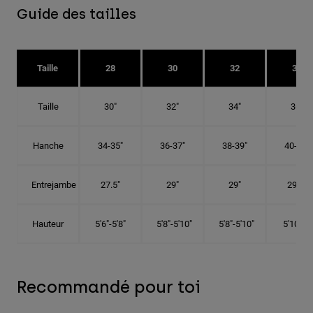
Guide des tailles
Taille
28
30
32
34
Taille
30"
32"
34"
36"
Hanche
34-35"
36-37"
38-39"
40-41"
Entrejambe
27.5"
29"
29"
29.5"
Hauteur
5'6"-5'8"
5'8"-5'10"
5'8"-5'10"
5'10"-6'
Recommandé pour toi