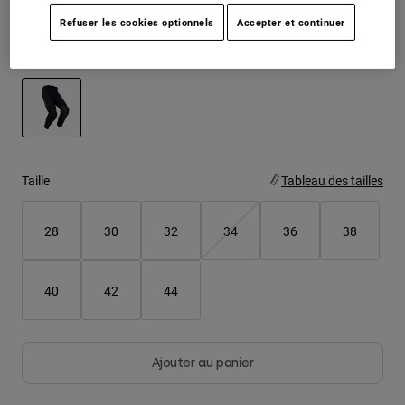
Refuser les cookies optionnels
Accepter et continuer
Youth
Color -
Noir
Hats
Shirts
Shorts
selected
Sweatshirts
Taille
Tableau des tailles
Tout acheter
28
30
32
34
36
38
40
42
44
Ajouter au panier