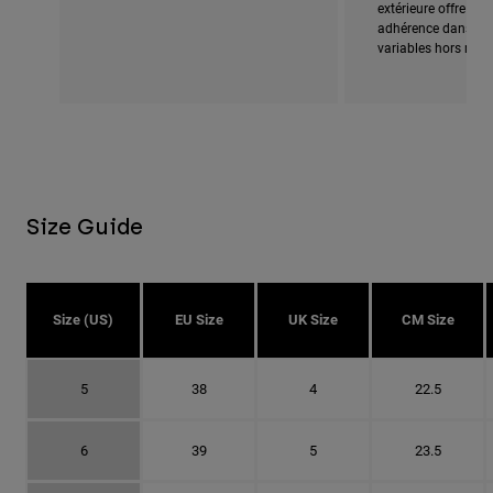
extérieure offre une
adhérence dans les
variables hors route
Size Guide
Size (US)
EU Size
UK Size
CM Size
5
38
4
22.5
6
39
5
23.5