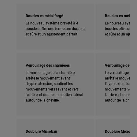
Boucles en métal forgé
Boucles en métal f
Le nouveau système breveté à 4
Le nouveau système
boucles offre une fermeture durable
boucles offre une f
et sûre et un ajustement parfait.
et sûre et un ajuste
Verrouillage des charnières
Verrouillage des ch
Le verrouillage de la charnière
Le verrouillage de l
arrête le mouvement avant
arrête le mouvemen
l'hyperextension, soutient les
l'hyperextension, so
mouvements vers l'avant et vers
mouvements vers l'
l'arrière, et donne un soutien latéral
l'arrière, et donne u
autour de la cheville.
autour de la chevill
Doublure Microban
Doublure Microban