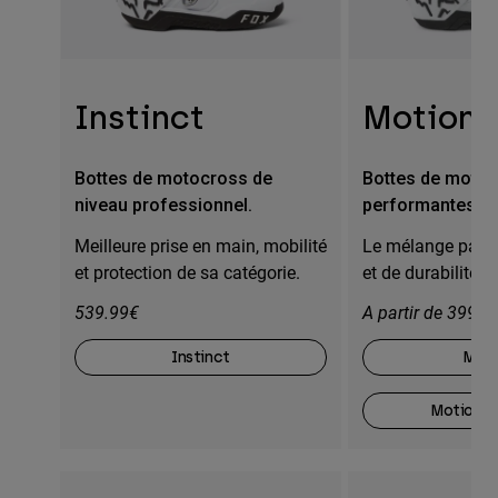
Instinct
Motion
Bottes de motocross de
Bottes de moto
niveau professionnel.
performantes.
Meilleure prise en main, mobilité
Le mélange parfa
et protection de sa catégorie.
et de durabilité
539.99€
A partir de 399,9
Instinct
Moti
Motion O