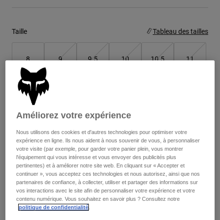
Youth
Taille
Tableau des tailles
Hats
Shirts
8
9
9.5
10
10.5
11
Shorts
Sweatshirts
11.5
12
13
14
Tout acheter
Améliorez votre expérience
Color -
Gris/Noir
Nous utilisons des cookies et d'autres technologies pour optimiser votre
expérience en ligne. Ils nous aident à nous souvenir de vous, à personnaliser
votre visite (par exemple, pour garder votre panier plein, vous montrer
l'équipement qui vous intéresse et vous envoyer des publicités plus
pertinentes) et à améliorer notre site web. En cliquant sur « Accepter et
continuer », vous acceptez ces technologies et nous autorisez, ainsi que nos
selected
partenaires de confiance, à collecter, utiliser et partager des informations sur
vos interactions avec le site afin de personnaliser votre expérience et votre
Ajouter au panier
contenu numérique. Vous souhaitez en savoir plus ? Consultez notre
politique de confidentialité
.