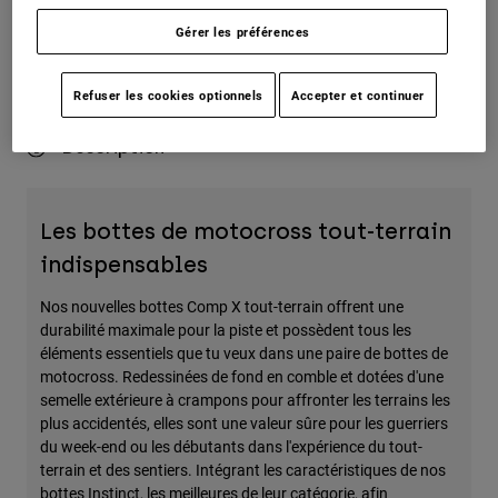
Gérer les préférences
Rendements simples
Refuser les cookies optionnels
Accepter et continuer
Description
Les bottes de motocross tout-terrain
indispensables
Nos nouvelles bottes Comp X tout-terrain offrent une
durabilité maximale pour la piste et possèdent tous les
éléments essentiels que tu veux dans une paire de bottes de
motocross. Redessinées de fond en comble et dotées d'une
semelle extérieure à crampons pour affronter les terrains les
plus accidentés, elles sont une valeur sûre pour les guerriers
du week-end ou les débutants dans l'expérience du tout-
terrain et des sentiers. Intégrant les caractéristiques de nos
bottes Instinct, les meilleures de leur catégorie, afin