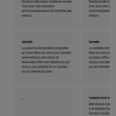
Doublure Microban traitée en maille
Doublure Microban t
d'air pour des solutions
d'air pour des solut
antimicrobiennes et de contrôle des
antimicrobiennes et
odeurs.
odeurs.
Semelle
Semelle
La planche de semelle composite
La semelle composi
en nylon-fibre de verre avec semelle
fibre de verre avec
intermédiaire anti-chocs et
au talon offre une 
talonnière offre une résistance aux
chocs, une stabilité
chocs, une stabilité et un soutien
sur les chevilles.
sur la cheville du pied.
_
Variante tout-terrai
Membrane imperméa
à empêcher l'eau de
traction améliorée 