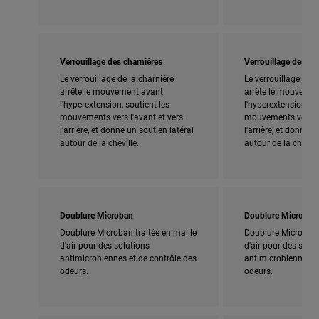
Verrouillage des charnières
Verrouillage des ch
Le verrouillage de la charnière
Le verrouillage de l
arrête le mouvement avant
arrête le mouvemen
l'hyperextension, soutient les
l'hyperextension, so
mouvements vers l'avant et vers
mouvements vers l'
l'arrière, et donne un soutien latéral
l'arrière, et donne u
autour de la cheville.
autour de la chevill
Doublure Microban
Doublure Microban
Doublure Microban traitée en maille
Doublure Microban t
d'air pour des solutions
d'air pour des solut
antimicrobiennes et de contrôle des
antimicrobiennes et
odeurs.
odeurs.