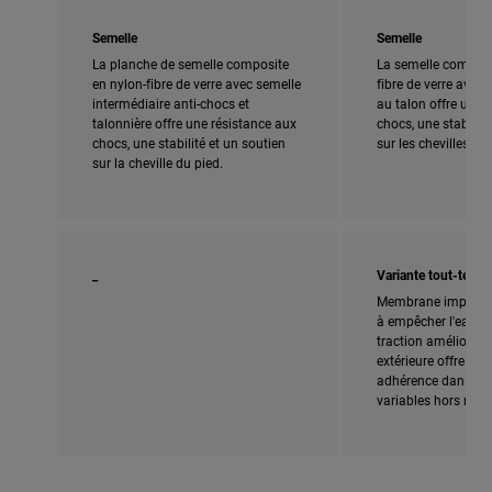
Semelle
Semelle
La planche de semelle composite
La semelle composi
en nylon-fibre de verre avec semelle
fibre de verre avec
intermédiaire anti-chocs et
au talon offre une 
talonnière offre une résistance aux
chocs, une stabilité
chocs, une stabilité et un soutien
sur les chevilles.
sur la cheville du pied.
_
Variante tout-terrai
Membrane imperméa
à empêcher l'eau de
traction améliorée 
extérieure offre une
adhérence dans les
variables hors route