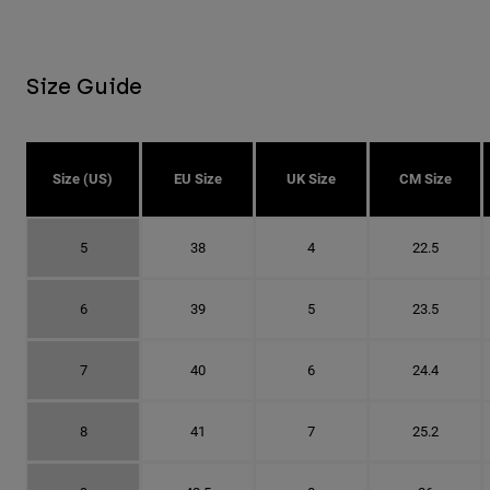
Size Guide
Size (US)
EU Size
UK Size
CM Size
5
38
4
22.5
6
39
5
23.5
7
40
6
24.4
8
41
7
25.2