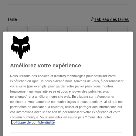
Youth
Taille
Tableau des tailles
Hats
Shirts
8
9
9.5
10
10.5
11
Shorts
Sweatshirts
11.5
12
13
14
Tout acheter
Améliorez votre expérience
Nous utilisons des cookies et d'autres technologies pour optimiser votre
Color -
Orange fluorescent
expérience en ligne. Ils nous aident à nous souvenir de vous, à personnaliser
votre visite (par exemple, pour garder votre panier plein, vous montrer
l'équipement qui vous intéresse et vous envoyer des publicités plus
pertinentes) et à améliorer notre site web. En cliquant sur « Accepter et
continuer », vous acceptez ces technologies et nous autorisez, ainsi que nos
partenaires de confiance, à collecter, utiliser et partager des informations sur
vos interactions avec le site afin de personnaliser votre expérience et votre
contenu numérique. Vous souhaitez en savoir plus ? Consultez notre
Ajouter au panier
politique de confidentialité
.