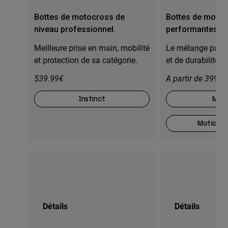
Bottes de motocross de
Bottes de moto
niveau professionnel.
performantes.
Meilleure prise en main, mobilité
Le mélange parfa
et protection de sa catégorie.
et de durabilité
539.99€
A partir de 399,9
Instinct
Moti
Motion O
Détails
Détails