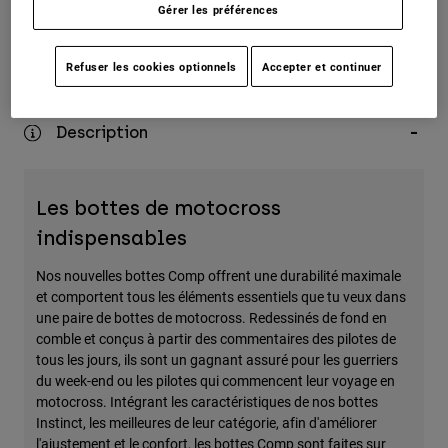
Gérer les préférences
Rendements simples
Refuser les cookies optionnels
Accepter et continuer
Description
Les bottes de motocross
indispensables
Nos nouvelles bottes Comp offrent une durabilité maximale
et comportent tous les éléments essentiels que tu veux dans
une paire de bottes de motocross. Redessinés de fond en
comble et conçus à partir des commentaires des pilotes de
tous les jours, ils sont un gagnant assuré pour les guerriers
du week-end ou les pilotes qui commencent leur voyage en
motocross. Intégrant les caractéristiques de nos bottes
Instinct, les meilleures de leur catégorie, afin d'améliorer
l'ajustement et le confort, les bottes Comp sont faites sur