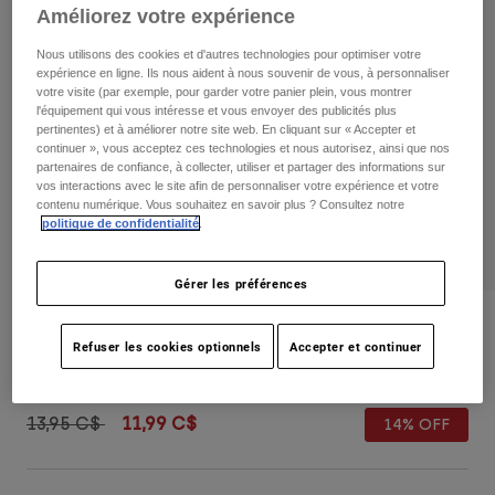
Pants
Shorts
Pants
Améliorez votre expérience
Shorts
Nous utilisons des cookies et d'autres technologies pour optimiser votre
Goggles
Pants
expérience en ligne. Ils nous aident à nous souvenir de vous, à personnaliser
Swim
votre visite (par exemple, pour garder votre panier plein, vous montrer
Guards & Protection
Pads & Protection
l'équipement qui vous intéresse et vous envoyer des publicités plus
Tout acheter
pertinentes) et à améliorer notre site web. En cliquant sur « Accepter et
continuer », vous acceptez ces technologies et nous autorisez, ainsi que nos
Gloves
Jackets
partenaires de confiance, à collecter, utiliser et partager des informations sur
vos interactions avec le site afin de personnaliser votre expérience et votre
Womens
contenu numérique. Vous souhaitez en savoir plus ? Consultez notre
Jackets & Hydration Vests
Gloves
politique de confidentialité
.
Hats
Base Layers
Goggles
Shirts
Gérer les préférences
Sweatshirts
Gear Bags
Base Layers
Airspace & Main Lexan™ Lens
Refuser les cookies optionnels
Accepter et continuer
Jackets
non.
33301
Socks
Bottles & Hydration Packs
Pants
Shorts
Price reduced from
to
13,95 C$
11,99 C$
14% OFF
Replacement Parts
Socks
Tout acheter
Replacement Parts