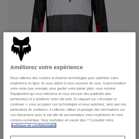
Pants
Shorts
Pants
Shorts
Goggles
Pants
Swim
Guards & Protection
Pads & Protection
Tout acheter
Gloves
Jackets
Womens
Jackets & Hydration Vests
Gloves
Améliorez votre expérience
Hats
Base Layers
Goggles
Nous utilisons des cookies et d'autres technologies pour optimiser votre
Shirts
expérience en ligne. Ils nous aident à nous souvenir de vous, à personnaliser
Sweatshirts
votre visite (par exemple, pour garder votre panier plein, vous montrer
Gear Bags
Base Layers
Critiques
l'équipement qui vous intéresse et vous envoyer des publicités plus
Jackets
pertinentes) et à améliorer notre site web. En cliquant sur « Accepter et
180 Flow Jersey
continuer », vous acceptez ces technologies et nous autorisez, ainsi que nos
Socks
Bottles & Hydration Packs
Pants
partenaires de confiance, à collecter, utiliser et partager des informations sur
vos interactions avec le site afin de personnaliser votre expérience et votre
non.
33702
Shorts
Replacement Parts
Socks
contenu numérique. Vous souhaitez en savoir plus ? Consultez notre
politique de confidentialité
.
Tout acheter
Price reduced from
to
49,95 C$
34,97 C$
30% OFF
Replacement Parts