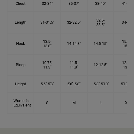
Chest
32-34"
35-37"
38-40"
41-43"
32.5-
Length
31-31.5"
32-32.5"
34-35"
33.5"
13.5-
15.25-
Neck
14-14.3"
14.5-15"
13.8"
15.5"
10.75-
11.5-
12.75-
Bicep
12-12.5"
11.3"
11.8"
13.3"
Height
5'6"-5'8"
5'6"-5'8"
5'8"-5'10"
5'10"- 6'
Women's
S
M
L
XL
Equivalent