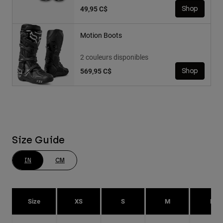
49,95 C$
Shop
Motion Boots
2 couleurs disponibles
569,95 C$
Shop
Size Guide
IN
CM
Size
XS
S
M
L