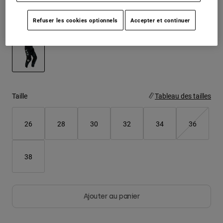
Youth
Refuser les cookies optionnels
Accepter et continuer
Color -
Camouflage noir
Hats
Shirts
Shorts
selected
Sweatshirts
Taille
Tableau des tailles
Tout acheter
26
28
30
32
34
36
38
Ajouter au panier