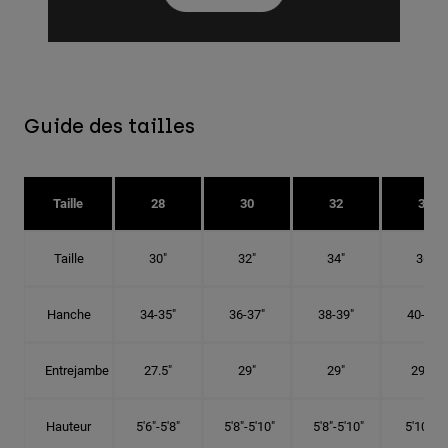
Guide des tailles
Taille
28
30
32
34
Taille
30"
32"
34"
36"
Hanche
34-35"
36-37"
38-39"
40-41"
Entrejambe
27.5"
29"
29"
29.5"
Hauteur
5'6"-5'8"
5'8"-5'10"
5'8"-5'10"
5'10"-6'