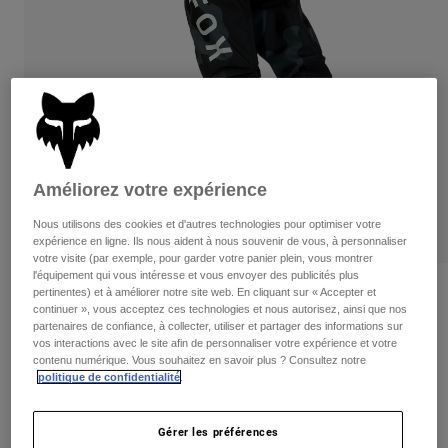
Pants
Shorts
Pants
Shorts
Goggles
Pants
Swim
Guards & Protection
Pads & Protection
Tout acheter
Gloves
Jackets
Womens
Améliorez votre expérience
Jackets & Hydration Vests
Gloves
Hats
Nous utilisons des cookies et d'autres technologies pour optimiser votre
expérience en ligne. Ils nous aident à nous souvenir de vous, à personnaliser
Base Layers
Goggles
Shirts
votre visite (par exemple, pour garder votre panier plein, vous montrer
l'équipement qui vous intéresse et vous envoyer des publicités plus
Sweatshirts
Gear Bags
Base Layers
Critiques
pertinentes) et à améliorer notre site web. En cliquant sur « Accepter et
continuer », vous acceptez ces technologies et nous autorisez, ainsi que nos
Jackets
partenaires de confiance, à collecter, utiliser et partager des informations sur
180 Bnkr Pants
Socks
Bottles & Hydration Packs
vos interactions avec le site afin de personnaliser votre expérience et votre
Pants
contenu numérique. Vous souhaitez en savoir plus ? Consultez notre
non.
33720
Shorts
politique de confidentialité
.
Replacement Parts
Socks
Tout acheter
184,95 C$
Gérer les préférences
Replacement Parts