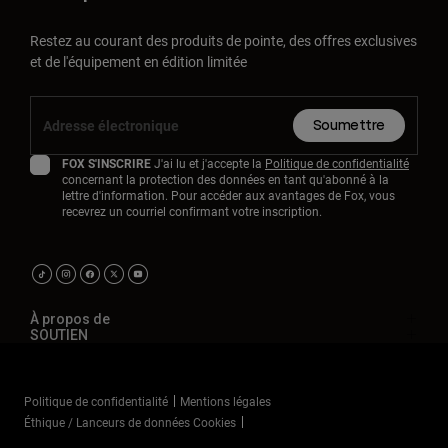
Restez au courant des produits de pointe, des offres exclusives
Youth
et de l'équipement en édition limitée
Hats
Shirts
Soumettre
Shorts
FOX S'INSCRIRE
J'ai lu et j'accepte la
Politique de confidentialité
Sweatshirts
concernant la protection des données en tant qu'abonné à la
lettre d'information. Pour accéder aux avantages de Fox, vous
Tout acheter
recevrez un courriel confirmant votre inscription.
À propos de
SOUTIEN
Politique de confidentialité
Mentions légales
Éthique / Lanceurs de données Cookies