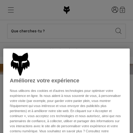
Connexion
0
Que cherches-tu ?
New & Featured
New & Featured
New & Featured
Shop By Graphic
Shop MTB Kits
New Arrivals
2 t-shirts à 50
$ Achetez
New Arrivals
New Arrivals
Honda Collection
Shop Youth
Shop Youth
Kawasaki Collection
Pro Circuit Collection
Shop All Moto
Shop All MTB
Shop All Clothing
Améliorez votre expérience
Mens
Nous utilisons des cookies et d'autres technologies pour optimiser votre
Helmets
Helmets
expérience en ligne. Ils nous aident à nous souvenir de vous, à personnaliser
Shirts
For fans of motocross, it feels like Ryan Dungey never
votre visite (par exemple, pour garder votre panier plein, vous montrer
Boots
Shoes
l'équipement qui vous intéresse et vous envoyer des publicités plus
Hats
left. After retiring from racing five years ago, Ryan’s
pertinentes) et à améliorer notre site web. En cliquant sur « Accepter et
intentions were 4 races of Pro Motocross which
continuer », vous acceptez ces technologies et nous autorisez, ainsi que nos
Sweatshirts
Jerseys
Shirts & Jerseys
partenaires de confiance, à collecter, utiliser et partager des informations sur
ultimately led to an entire summer of racing. In this
Jackets
vos interactions avec le site afin de personnaliser votre expérience et votre
episode of Unplugged we dig deep to see what led to his
contenu numérique. Vous souhaitez en savoir plus ? Consultez notre