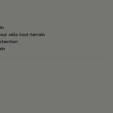
in
our vélo tout-terrain
otection
ain
s