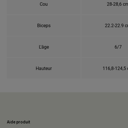
Cou
28-28,6 c
Biceps
22.2-22.9 
L'âge
6/7
Hauteur
116,8-124,5
Aide produit