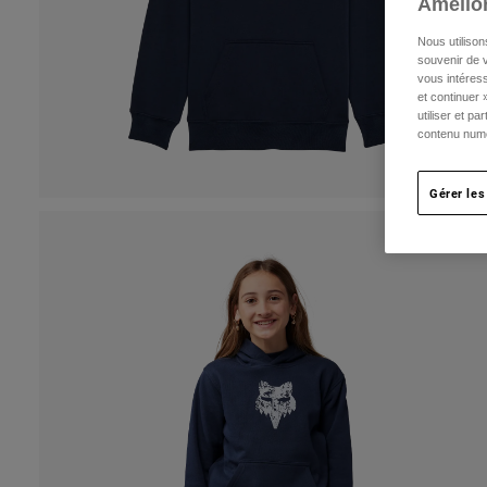
Amélior
Nous utilison
souvenir de v
vous intéress
et continuer 
utiliser et p
contenu numé
Gérer les